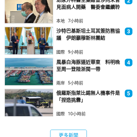
泌尿外科醫生葉維晉涉向未曾
2
見面病人開藥 醫委會繼續聆
訊
本地
7小時前
沙特巴基斯坦土耳其簽防務協
3
議 伊朗籲穆斯林團結
國際
9小時前
風暴白海豚逼近華東 料明晚
4
至周一登陸浙閩一帶
兩岸
5小時前
俄羅斯指萊比錫無人機事件是
5
「捏造挑釁」
國際
10小時前
更多新聞