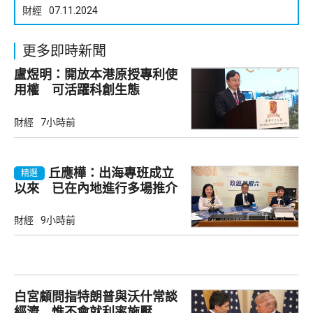
財經
07.11.2024
更多即時新聞
盧煜明：開放本港原授專利使
用權 可活躍科創生態
財經
7小時前
丘應樺：出海專班成立
精選
以來 已在內地進行多場推介
會
財經
9小時前
白宮顧問指特朗普與沃什常談
經濟 惟不會就利率施壓