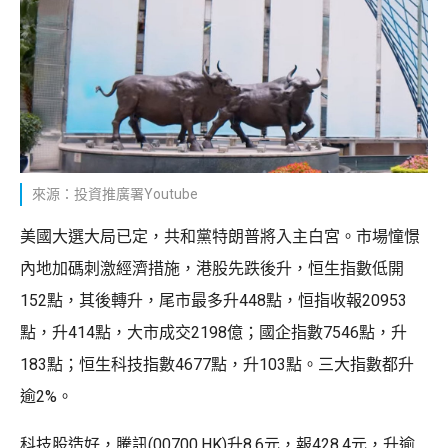
來源：投資推廣署Youtube
美國大選大局已定，共和黨特朗普將入主白宮。市場憧憬
內地加碼刺激經濟措施，港股先跌後升，恒生指數低開
152點，其後轉升，尾市最多升448點，恒指收報20953
點，升414點，大市成交2198億；國企指數7546點，升
183點；恒生科技指數4677點，升103點。三大指數都升
逾2%。
科技股造好，騰訊(00700.HK)升8.6元，報428.4元，升逾