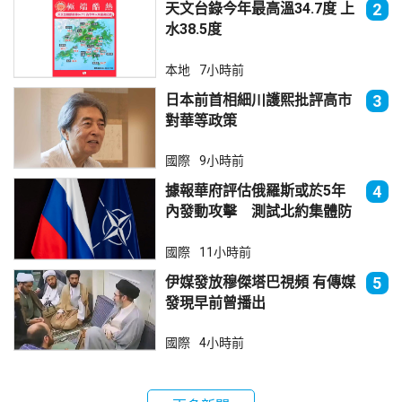
天文台錄今年最高溫34.7度 上
2
水38.5度
本地
7小時前
日本前首相細川護熙批評高市
3
對華等政策
國際
9小時前
據報華府評估俄羅斯或於5年
4
內發動攻擊 測試北約集體防
禦
國際
11小時前
伊媒發放穆傑塔巴視頻 有傳媒
5
發現早前曾播出
國際
4小時前