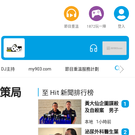
節目重溫
1872玩一陣
登入
搜尋
DJ主持
my903.com
節目重溫服務計劃
政策局
至 Hit 新聞排行榜
黃大仙企圖謀殺
1
及自殺案 男子
斬傷樓上街坊後
本地
1小時前
墮樓亡
泌尿外科醫生葉
2