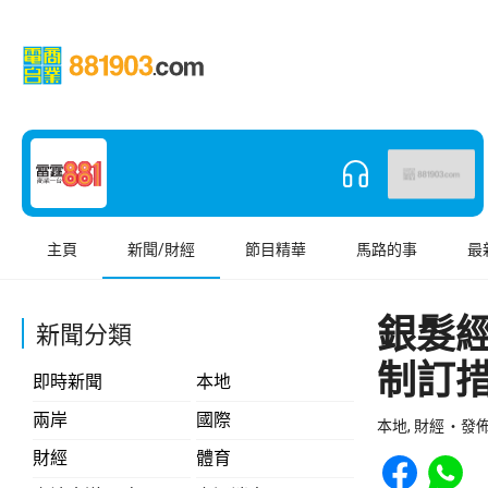
主頁
新聞/財經
節目精華
馬路的事
最
銀髮
新聞分類
制訂
即時新聞
本地
兩岸
國際
本地, 財經
發佈 
Share to Face
Share t
財經
體育