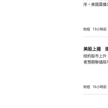
序。美國廣播
或會談，只是
道，白宮副幕
會，...
由相信她在按
為相關行為構
事的誠信產生
財經
13小時前
的理事職位，
庫克的律師發
何正當理由可以解
美股上揚 道
8月底亦曾以欺
紐約股巿上升
者預期聯儲局
瓊斯工業平均指
點。 納斯達克指數收巿報26690點，上升342
點。 標普五百指數創新高，收巿報7757點，
上升47點。 總計整個星期，納指上升5.2%。
財經
16小時前
道指及標指分別