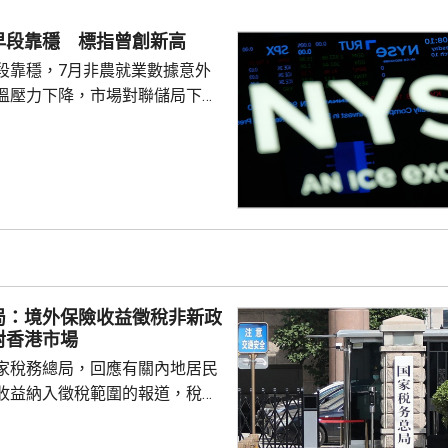
早段靠穩 標指曾創新高
段靠穩，7月非農就業數據意外
溫壓力下降，市場對聯儲局下月
緒消退，三大主要指數全線向
0指數更一度創下歷史新高，國債
00指數報7737
局：境外保險收益徵稅非新政
對香港市場
家稅務總局，回應有關內地居民
收益納入徵稅範圍的報道，稅務
負責人指，按照中國個人所得稅
中國稅收居民需就全球所得，履