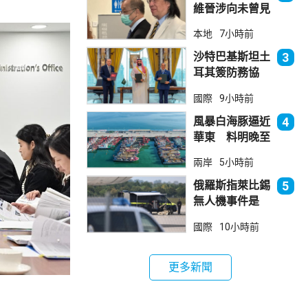
維晉涉向未曾見
面病人開藥 醫
本地
7小時前
委會繼續聆訊
沙特巴基斯坦土
3
耳其簽防務協
議 伊朗籲穆斯
國際
9小時前
林團結
風暴白海豚逼近
4
華東 料明晚至
周一登陸浙閩一
兩岸
5小時前
帶
俄羅斯指萊比錫
5
無人機事件是
「捏造挑釁」
國際
10小時前
更多新聞