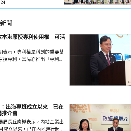
024
新聞
放本港原授專利使用權 可活
明表示，專利權是科創的重要基
原授專利，當局亦推出「專利
所有採用本港專利的企業提供稅
將本港原授專利開放大灣區城市
有更多人來港申請專利，活躍本
生態，但人口少，市場細，難以
業，必須依賴其他市場，例如大
樺：出海專班成立以來 已在
專利權方面弱點。盧煜明表示，
場推介會
都帶來的機遇，已向政府提...
展局長丘應樺表示，內地企業出
0月成立以來，已在內地進行超過