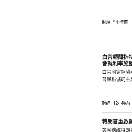
10場推介會
有幾千間企業
時，亦已帶同
財經
9小時前
合作備忘錄，達至
在本台節目指
先將企業「引
總部或公司，
白宮顧問指
整體經濟有幫助
會就利率施
白宮國家經濟
普與聯儲局主
朗普尊重聯儲
沃什施壓。哈
什和特朗普長
財經
12小時前
論經濟。 報
互動，因此特
特朗普重啟
見，令外界質
美國總統特朗
策。不過日程