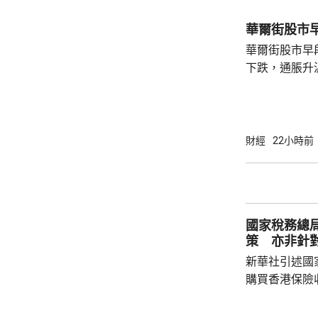
華爾街股市
華爾街股市早
下跌，通脹升
加息的恐慌情
上，標普50
孳息率下跌。 道瓊斯工業平均指數最新報
53965點，升80點； 標準普爾5
財經
22小時前
點，升27點； 納斯達克指數報26600點，升
250點。
國家稅務總
策 亦非針
新華社引述國
購買香港保險
總局相關司局
法相關規定，