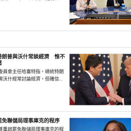
，包括在北京、上海及山東等地，
參與；行政長官李家超出訪中亞
內地及香港企業隨團，簽訂96份
近17億元投資額。 丘應樺
，當局協助企業「出海」時，會
進來」，鼓勵在香港先成立地區
並在香港作籌融資，相信對香港
特朗普與沃什常談經濟 惟不
，他下周出訪馬來...
壓
委員會主任哈塞特指，總統特朗
席沃什經常討論經濟，但確信特
局的獨立性，不會就利率決定向
塞特接受彭博電視訪問時指，沃
期以來關係非常密切，一直會討
道指，以往總統與聯儲局主席較少
朗普與沃什不時通電話屬不常
罷免聯儲局理事庫克的程序
疑特朗普可能試圖影響聯儲局決
普重啟罷免聯儲局理事庫克的程
顯示，沃什6月沒與特朗普通話