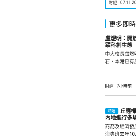
財經
07.11.2
更多即時
盧煜明：開
躍科創生態
中大校長盧煜
石，本港已有
盒」安排，向
務優惠，若能
使用，相信會
財經
7小時前
港創科生態。 盧煜明在一個電視節目表示，本
港有良好科研
產出獨角獸企
丘應
精選
灣區，及解決
內地進行多
中大亦將把握北
商務及經濟發
海專班去年1