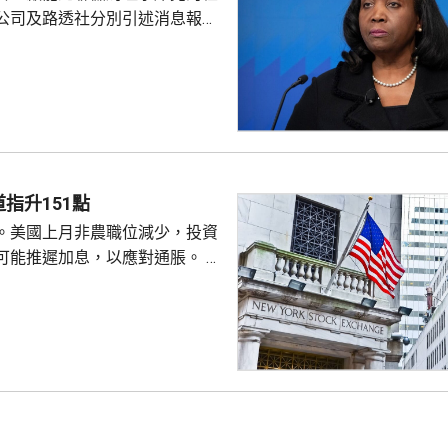
公司及路透社分別引述消息報
與財長貝森特進行三次早餐
僚長周三去信庫克，稱有充分理
揭貸款協議中作出虛假陳述，認
成疏忽，令人對她出任聯儲局理
質疑，因此特朗普正考慮撒銷她
要求她在21日內提交書面回覆。
聲明否認指控，強調白宮沒有任
除庫克的職務。 特朗普去年
指升151點
詐抵押貸款為由，解除庫...
。美國上月非農職位減少，投資
可能推遲加息，以應對通脹。 道
數收巿報54036點，上升151
上升3%及3.6%。