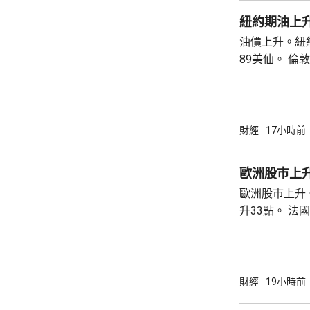
紐約期油上升
油價上升。紐約
89美仙。 倫敦布蘭特期油收巿報83.55美元，
上升1.06美元
財經
17小時前
歐洲股巿上
歐洲股巿上升。 英國股巿收巿報10901
升33點。 法國股巿收巿報8714點，上升15
點。 德國
財經
19小時前