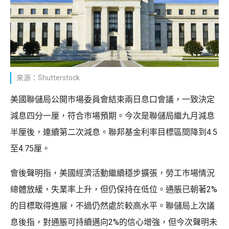
來源：Shutterstock
美國聯儲局公開巿場委員會結束兩日息口會議，一致決定
減息四分一厘，符合巿場預期。今次是聯儲局繼九月減息
半厘後，連續第二次減息。聯邦基金利率目標區間降到4.5
至4.75厘。
會後聲明指，美國經濟活動繼續穩步擴張，勞工巿場情況
總體放緩，失業率上升，但仍保持在低位。通脹已朝著2%
的目標取得進展，不過仍然處於較高水平。聯儲局上次議
息後指，對通脹可持續邁向2%的信心增強，但今次聲明未