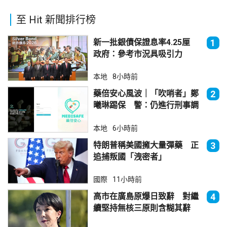
至 Hit 新聞排行榜
新一批銀債保證息率4.25厘
1
政府：參考市況具吸引力
本地
8小時前
藥倍安心風波｜「吹哨者」鄭
2
曦琳踢保 警：仍進行刑事調
查
本地
6小時前
特朗普稱美國擁大量彈藥 正
3
追捕叛國「洩密者」
國際
11小時前
高市在廣島原爆日致辭 對繼
4
續堅持無核三原則含糊其辭