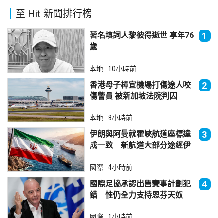
至 Hit 新聞排行榜
著名填詞人黎彼得逝世 享年76
1
歲
本地
10小時前
香港母子樟宜機場打傷途人咬
2
傷警員 被新加坡法院判囚
本地
8小時前
伊朗與阿曼就霍峽航道座標達
3
成一致 新航道大部分途經伊
朗領海
國際
4小時前
國際足協承認出售賽事計劃犯
4
錯 惟仍全力支持恩芬天奴
國際
1小時前