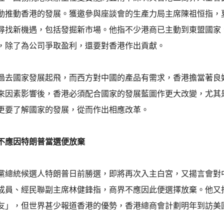
動推動香港的發展。獲邀參與座談會的生產力局主席陳祖恒指，
尋找新機遇，包括發掘新市場。他指不少港商已主動到東盟國家
，除了為公司爭取盈利，還要對香港作出貢獻。
過去國家發展起飛，而西方對中國的產品有需求，香港擔當著良
來因素影響後，香港必須配合國家的發展藍圖作更大改變，尤其
更要了解國家的發展，從而作出相應改革。
不應因特朗普當選便放棄
黨總統候選人特朗普日前勝選，即將再次入主白宮，又揚言會對
成員、經民聯副主席林健鋒指，商界不應因此便選擇放棄。他又
友」，但世界甚少報道香港的優勢，香港總商會計劃明年到訪美