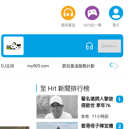
節目重溫
1872玩一陣
登入
搜尋
DJ主持
my903.com
節目重溫服務計劃
至 Hit 新聞排行榜
著名填詞人黎彼
1
得逝世 享年76
歲
本地
11小時前
香港母子樟宜機
2