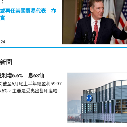
：
或再任美國貿易代表 亦
實
024
新聞
利增6.6% 息63仙
.HK)截至6月底上半年總盈利59.97
6.6%，主要是受惠出售印度哈格
香港能源業務盈利47.36億
%。派中期息63仙，按年不變。
56億元，升不足0.1%。