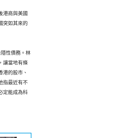
後港商與美國
國突如其來的
量隱性債務。林
，讓當地有條
香港的股市、
他指最近有不
必定能成為科