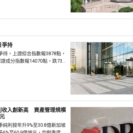
技指數4840點，跌92點。 有
對境外保單收益徵稅20%，保險
邦(01299.HK)急跌逾8%，報
是半日跌幅最大藍籌；保誠
)跌近6%，報107.1元；宏利
季...
日爭持
爭持，上證綜合指數報3878點，
證成分指數報14070點，跌73
17518億元人民幣。創業板指
利收入創新高 資產管理規模
元
純利按年升9%至30.8億新加坡
6%至60.9億坡元，均創季度新