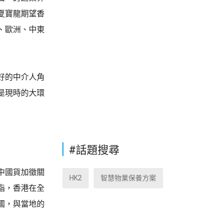
夏寶龍期望香
、歐洲、中東
好的中介人角
是現時的大環
#話題搜尋
中國貨加徵關
HK2
智慧物業保養方案
指，香港在全
國，與當地的