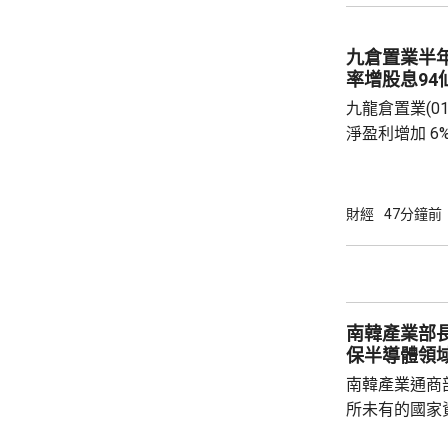
九倉置業半
率增股息94
九龍倉置業(01
淨盈利增加 6
開支減少。若
35.47億元
24.06億元。 九倉置業表示，到今年底綜合負
財經
47分鐘前
債淨額將減少
至約11%。
決定自2026
點，由65%調升
南韓產業部
保半導體領
南韓產業通商
所未有的國家
科技競爭，南