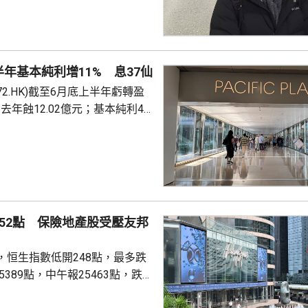
域的優勢。 金正官在南韓
示，預計到2030年前，全球記憶
模將增長至1萬億美元，發展速
性的競爭優勢，又指對中國超乎
年基本純利增11% 息37仙
度深感擔憂，形容現時形勢緊
72.HK)截至6月底上半年虧轉盈
半導體產業仍然有能力擴張，政
，去年蝕12.02億元；基本純利49
電力和供水等基礎設施...
0.9%；收入94.13億元，按年增
息37港仙，按年多派5.7%。 收
租金收入26.38億元，按年變
業租金收入37.68億元，按年
業投資收入66.93億元，按年增
買賣收入22億元，按年增29%。
52點 保險地產股受壓友邦
.
，恒生指數低開248點，最多跌
5389點，中午報25463點，跌
成交1496億；國企指數8503點，