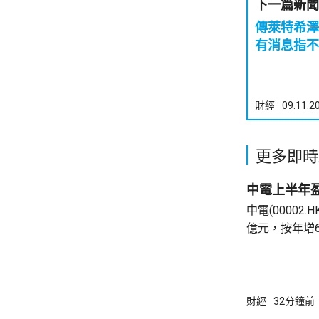
下一篇新聞
傳萊特希澤
有消息指不
財經
09.11.2
更多即時
中電上半年盈
中電(00002
億元，按年增
爾電廠的收益。
元，按年增6
期內收入428.
財經
32分鐘前