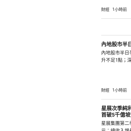
跌99點；恒生科
報道指，內地
財經
1小時前
及銀行股受壓，友
70.95元，
(02378.HK
(00945.HK)第二
內地股市半
內地股市半日
升不足1點；深
點。兩市成交額
數跌23點。
財經
1小時前
星展次季純
首破5千億坡
星展集團第二季
元；總收入增長