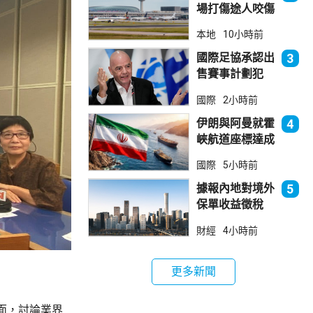
場打傷途人咬傷
警員 被新加坡
本地
10小時前
法院判囚
國際足協承認出
3
售賽事計劃犯
錯 惟仍全力支
國際
2小時前
持恩芬天奴
伊朗與阿曼就霍
4
峽航道座標達成
一致 新航道大
國際
5小時前
部分途經伊朗領
海
據報內地對境外
5
保單收益徵稅
20% 保誠滙控
財經
4小時前
倫敦股價急跌
更多新聞
面，討論業界