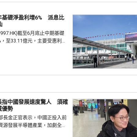
年基礎淨盈利增6% 派息比
仙
997.HK)截至6月底止中期基礎
%，至33.11億元，主要受惠利息
計入投資物業重估減值淨額
，虧損1.76億元，去年同期是盈利
至約200億元，預計負債率將降
考慮到目前盈利基礎及債務狀況，
年起將派息比率提高 25個百分
至 90%，並持續檢討。第...
長指中國發展速度驚人 須確
域優勢
部長金正官表示，中國正投入前
資源發展半導體產業，加劇全球
韓亦需要大力支持晶片生產商，