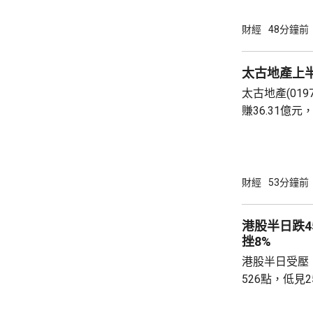
否則將失去半導體領
一個論壇上表
財經
48分鐘前
體晶片市場規
度將成為決定
太古地產上半
想像的發展速
太古地產(019
迫，而南韓的
賺36.31億元
府應該透過投資
億元，按年增1
7.9%。派中期
入之中，寫字樓
動不大；零售物
財經
53分鐘前
增3.2%。物
1.8%；物業
港股半日跌4
太古表示，基..
挫8%
港股半日受壓
526點，低見2
452點，大市