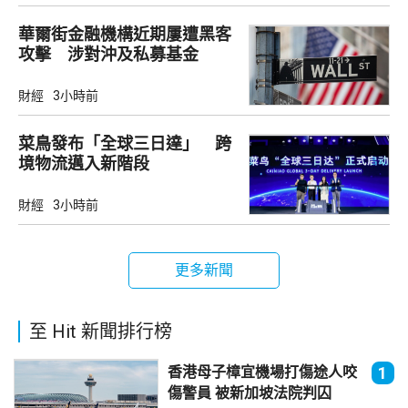
華爾街金融機構近期屢遭黑客
攻擊 涉對沖及私募基金
財經
3小時前
菜鳥發布「全球三日達」 跨
境物流邁入新階段
財經
3小時前
更多新聞
至 Hit 新聞排行榜
香港母子樟宜機場打傷途人咬
1
傷警員 被新加坡法院判囚