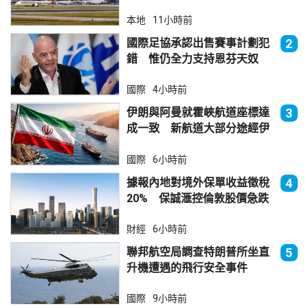
本地
11小時前
國際足協承認出售賽事計劃犯
2
錯 惟仍全力支持恩芬天奴
國際
4小時前
伊朗與阿曼就霍峽航道座標達
3
成一致 新航道大部分途經伊
朗領海
國際
6小時前
據報內地對境外保單收益徵稅
4
20% 保誠滙控倫敦股價急跌
財經
6小時前
聯邦航空局調查特朗普所坐直
5
升機遭遇的飛行安全事件
國際
9小時前