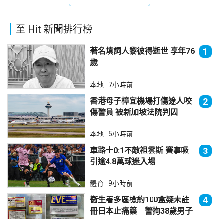
至 Hit 新聞排行榜
著名填詞人黎彼得逝世 享年76
1
歲
本地
7小時前
香港母子樟宜機場打傷途人咬
2
傷警員 被新加坡法院判囚
本地
5小時前
車路士0:1不敵祖雲斯 賽事吸
3
引逾4.8萬球迷入場
體育
9小時前
衞生署多區檢約100盒疑未註
4
冊日本止痛藥 警拘38歲男子