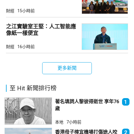
財經
15小時前
之江實驗室王堅：人工智能應
像紙一樣便宜
財經
16小時前
更多新聞
至 Hit 新聞排行榜
著名填詞人黎彼得逝世 享年76
1
歲
本地
7小時前
香港母子樟宜機場打傷途人咬
2