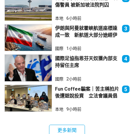
傷警員 被新加坡法院判囚
本地
6小時前
伊朗與阿曼就霍峽航道座標達
3
成一致 新航道大部分途經伊
朗領海
國際
1小時前
國際足協指恩芬天奴獲內部支
4
持留任主席
國際
2小時前
Fun Coffee騙案｜苦主稱拍片
5
後遭遊說投資 立法會議員倡
加強保障
本地
9小時前
更多新聞