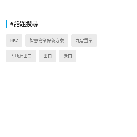
#話題搜尋
HK2
智慧物業保養方案
九倉置業
內地進出口
出口
進口