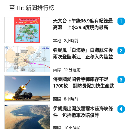
至 Hit 新聞排行榜
天文台下午錄36.9度有紀錄最
1
高溫 上水39.8度境內最高
本地
2小時前
強颱風「白海豚」白海豚先後
2
兩次登陸浙江 正移入內陸並
減弱
兩岸
12分鐘前
傳美國愛國者導彈庫存不足
3
1700枚 副防長促加快生產武
器
國際
8小時前
伊朗提出開放霍爾木茲海峽條
4
件 包括撤軍及賠償等
國際
10小時前