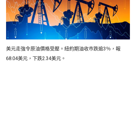
美元走強令原油價格受壓。紐約期油收巿跌逾3％，報
68.04美元，下跌2.34美元。