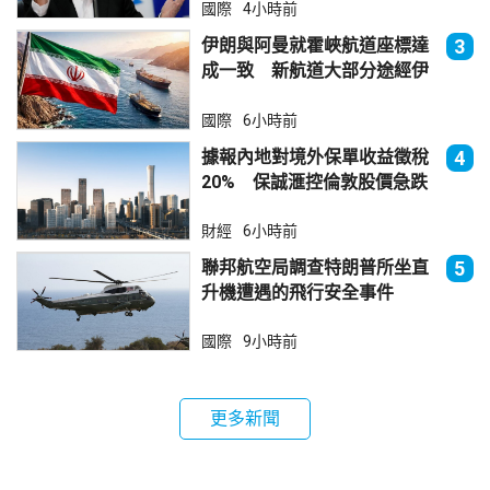
國際
4小時前
伊朗與阿曼就霍峽航道座標達
3
成一致 新航道大部分途經伊
朗領海
國際
6小時前
據報內地對境外保單收益徵稅
4
20% 保誠滙控倫敦股價急跌
財經
6小時前
聯邦航空局調查特朗普所坐直
5
升機遭遇的飛行安全事件
國際
9小時前
更多新聞