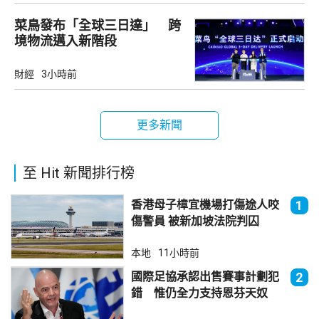
菜鳥發布「全球三日達」 跨
境物流邁入新階段
財經
3小時前
更多新聞
至 Hit 新聞排行榜
香港母子樟宜機場打傷途人咬
1
傷警員 被新加坡法院判囚
本地
11小時前
國際足協承認出售賽事計劃犯
2
錯 惟仍全力支持恩芬天奴