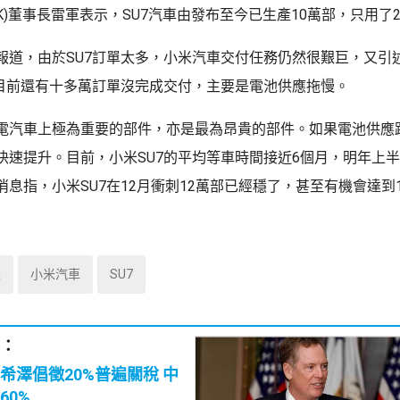
0.HK)董事長雷軍表示，SU7汽車由發布至今已生產10萬部，只用了2
報道，由於SU7訂單太多，小米汽車交付任務仍然很艱巨，又引
7目前還有十多萬訂單沒完成交付，主要是電池供應拖慢。
電汽車上極為重要的部件，亦是最為昂貴的部件。如果電池供應
快速提升。目前，小米SU7的平均等車時間接近6個月，明年上
息指，小米SU7在12月衝刺12萬部已經穩了，甚至有機會達到
米
小米汽車
SU7
：
希澤倡徵20%普遍關稅 中
60%