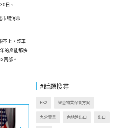
30日。
述市場消息
跟不上，整車
半年的產能都快
13萬部。
#話題搜尋
HK2
智慧物業保養方案
九倉置業
內地進出口
出口