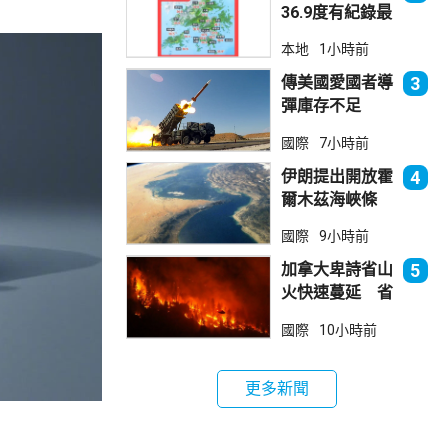
36.9度有紀錄最
高溫 上水39.8
本地
1小時前
度境內最高
傳美國愛國者導
3
彈庫存不足
1700枚 副防
國際
7小時前
長促加快生產武
器
伊朗提出開放霍
4
爾木茲海峽條
件 包括撤軍及
國際
9小時前
賠償等
加拿大卑詩省山
5
火快速蔓延 省
長宣布進入緊急
國際
10小時前
狀態
更多新聞