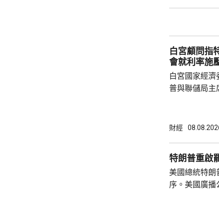
合作備忘錄，達至
在本台節目指
先將企業「引
總部或公司，
白宮顧問指
整體經濟有幫助
會就利率施
白宮國家經濟
普與聯儲局主
朗普尊重聯儲
沃什施壓。哈
什和特朗普長
財經
08.08.202
論經濟。 報
互動，因此特
特朗普重啟
見，令外界質
美國總統特朗
策。不過日程
序。美國廣播
或會談，只是
道，白宮副幕
會，...
由相信她在按