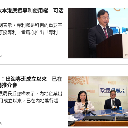
上漲，主要是國際市場價格波
放本港原授專利使用權 可活
價格下降10.7%；而PPI則受
季節性因素影響，國內相關...
明表示，專利權是科創的重要基
原授專利，當局亦推出「專利
所有採用本港專利的企業提供稅
將本港原授專利開放大灣區城市
有更多人來港申請專利，活躍本
6
生態，但人口少，市場細，難以
業，必須依賴其他市場，例如大
樺：出海專班成立以來 已在
專利權方面弱點。盧煜明表示，
場推介會
都帶來的機遇，已向政府提...
展局長丘應樺表示，內地企業出
0月成立以來，已在內地進行超過
，包括在北京、上海及山東等地，
參與；行政長官李家超出訪中亞
內地及香港企業隨團，簽訂96份
6