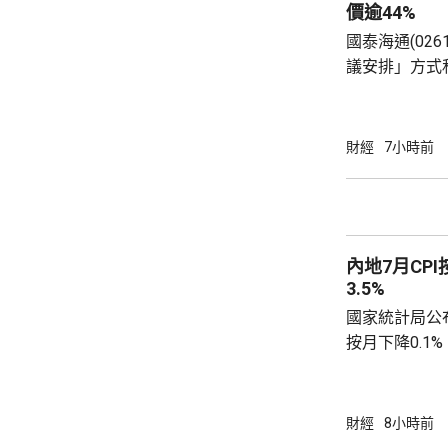
130項盛事活動
價逾44%
國泰海通(02
議安排」方式
(01788.
3港元現金價
部剩餘普通股
財經
7小時前
日，國泰海通
通過相關資本運作方案。
君安國際總股本
控持股約73.
內地7月CPI
需對價約為75億
3.5%
國家統計局公布
按月下降0.1
源價格的核心C
0.9%。工業
下降0.7%，
財經
8小時前
0.6個百分點。 國統局表示，CPI按季降幅