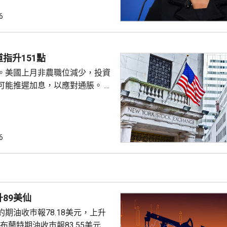
成疏忽，令人對她出任聯儲局理
質疑，因此特朗普正考慮撒銷她
6
要求她在21日內提交書面回覆。
聲明否認指控，強調白宮沒有任
除庫克的職務。 特朗普去年
指升151點
詐抵押貸款為由，解除庫...
。美國上月非農職位減少，投資
可能推遲加息，以應對通脹。 道
數收巿報54036點，上升151
6
上升3%及3.6%。
89美仙
期油收巿報78.18美元，上升