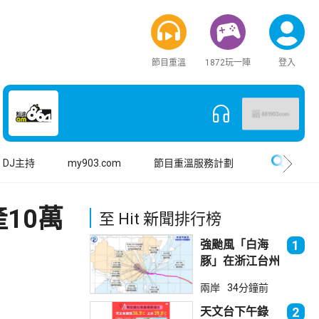
節目重溫
1872玩一陣
登入
搜尋
DJ主持
my903.com
節目重溫服務計劃
10萬
至 Hit 新聞排行榜
強颱風「白海
1
豚」在浙江台州
登陸 上海落暴
兩岸
34分鐘前
雨
天文台下午錄
2