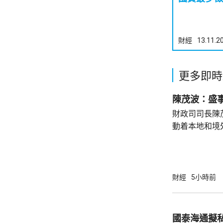
財經
13.11.2
更多即時
陳茂波：盛
財政司司長陳
動着本地和境
聯動，近日啟
會」和「奧迪
超過12萬名觀
億元，有啟德
財經
5小時前
約兩成，不少
和免費泊車，各出
示，今年上半
國泰海通擬