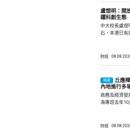
窄，按年溫和
盧煜明：開
動，令國內汽油
躍科創生態
到輸入性因素和
中大校長盧煜
石，本港已有
盒」安排，向
務優惠，若能
使用，相信會
財經
08.08.202
港創科生態。 盧煜明在一個電視節目表示，本
港有良好科研
產出獨角獸企
丘應
精選
灣區，及解決
內地進行多
中大亦將把握北
商務及經濟發
海專班去年1
10場推介會
有幾千間企業
時，亦已帶同
財經
08.08.202