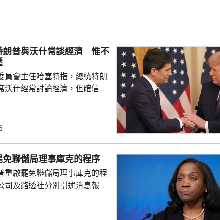
近17億元投資額。 丘應樺
，當局協助企業「出海」時，會
進來」，鼓勵在香港先成立地區
並在香港作籌融資，相信對香港
特朗普與沃什常談經濟 惟不
，他下周出訪馬來...
壓
委員會主任哈塞特指，總統特朗
席沃什經常討論經濟，但確信特
局的獨立性，不會就利率決定向
塞特接受彭博電視訪問時指，沃
期以來關係非常密切，一直會討
6
道指，以往總統與聯儲局主席較少
朗普與沃什不時通電話屬不常
罷免聯儲局理事庫克的程序
疑特朗普可能試圖影響聯儲局決
普重啟罷免聯儲局理事庫克的程
顯示，沃什6月沒與特朗普通話
公司及路透社分別引述消息報
與財長貝森特進行三次早餐
僚長周三去信庫克，稱有充分理
揭貸款協議中作出虛假陳述，認