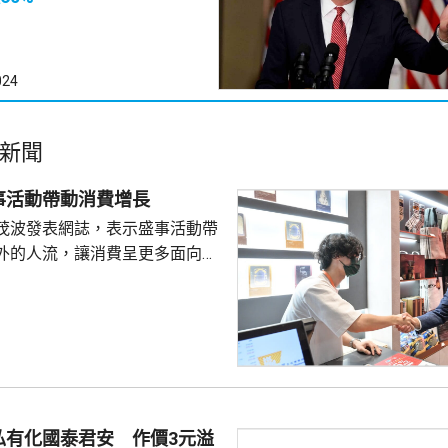
024
新聞
事活動帶動消費增長
茂波發表網誌，表示盛事活動帶
外的人流，讓消費呈更多面向的
德體育園舉行的「香港足球盛
夏季巡迴賽」，三場球賽共吸引
眾入場，門票收入預計超過1.8
附近的食肆指期間的生意增長了
商戶也推出票尾優惠、餐飲折扣
奇謀拓展商機。 陳茂波表
年，約有175萬旅客參與超過
私有化國泰君安 作價3元溢