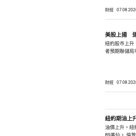
為相關行為構
事的誠信產生
財經
07.08.202
的理事職位，
庫克的律師發
何正當理由可以解
美股上揚 道
8月底亦曾以欺
紐約股巿上升
者預期聯儲局
瓊斯工業平均指
點。 納斯達克指數收巿報26690點，上升342
點。 標普五百指數創新高，收巿報7757點，
上升47點。 總計整個星期，納指上升5.2%。
財經
07.08.202
道指及標指分別
紐約期油上升
油價上升。紐約
89美仙。 倫敦布蘭特期油收巿報83.55美元，