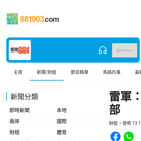
主頁
新聞/財經
節目精華
馬路的事
最
雷軍：
新聞分類
部
即時新聞
本地
兩岸
國際
財經
發佈 13.1
Share to Face
Share t
財經
體育