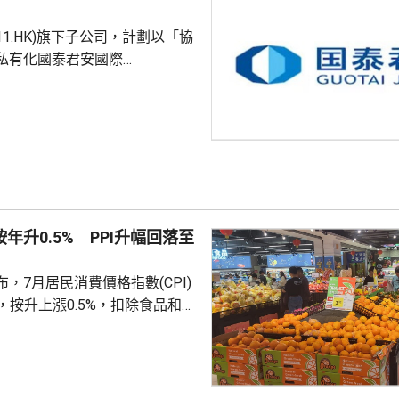
，為香港帶來約58億...
611.HK)旗下子公司，計劃以「協
私有化國泰君安國際
HK)。公告指，國泰海通金控將按每股
格，收購持有的國泰君安國際全
，以實現後者私有化退市。同
亦在上交所公告，董事會已審議
 據聯交所資料，國泰
為95.3億股，其中國泰海通金
9%。按此計算，收購剩餘股權所
按年升0.5% PPI升幅回落至
港元...
，7月居民消費價格指數(CPI)
%，按升上漲0.5%，扣除食品和能
PI按月上漲0.3%，按年上漲
生產者出廠價格指數（PPI）按月
按年上漲3.5%，漲幅比上月回落
收