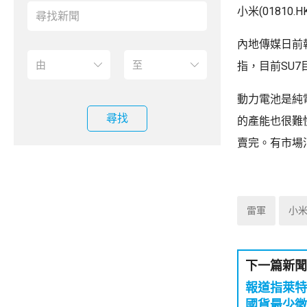
小米(0181
內地傳媒日前
指，目前SU
動力電池是純
尋找
的產能也很難
賣完。有市場消
雷軍
小
下一篇新聞
報道指萊特
國貨最少徵