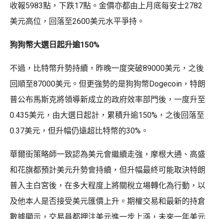
收報5983點，下跌17點。金價亦都由上月底每安士2782
美元高位，回落至2600美元水平爭持。
狗狗幣大選日起升逾150%
不過，比特幣升勢持續，昨晚一度突破89000美元，之後
回順至87000美元。但更強勢的是狗狗幣Dogecoin，特朗
普公布馬斯克將領導新成立的政府效率部門後，一度升至
0.435美元，由大選日起計，累積升逾150%，之後回落至
0.37美元，但升幅仍遠超比特幣的30%。
華爾街策略師一致認為美元會繼續走強，摩根大通、高盛
和花旗都預計美元升勢會持續，但升幅最終可能取決特朗
普入主白宮後，在多大程度上將關稅立場轉化為行動，以
及他本人是否接受美元匯價上升。期權交易和最新的持倉
數據顯示，交易員都押注美元進一步上漲，未來一年美元