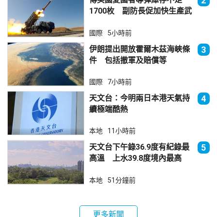
2
1700枚 副防長促加快生產武
器
國際
5小時前
伊朗提出開放霍爾木茲海峽條
3
件 包括撤軍及賠償等
國際
7小時前
天文台：今明兩日本港天氣持
4
續極端酷熱
本地
11小時前
天文台下午錄36.9度有紀錄最
5
高溫 上水39.8度境內最高
本地
51分鐘前
更多新聞