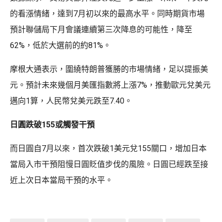
的看漲情緒，達到7月初以來的最高水平。同時期貨市場
預計聯儲局下月會議連續第三次降息的可能性，降至
62%，低於大選前的約81%。
摩根大通表示，圍繞特朗普獲勝的市場情緒，足以提振美
元。預計未來幾個月美匯指數將上漲7%，推動歐元兌美元
邁向1算，人民幣兌美元跌至7.40。
日圓跌破155或觸發干預
而日圓自7月以來，首次跌破1美元兌155關口，增加日本
當局入市干預阻慢日圓貶值步伐的風險。日圓已經跌至接
近上次日本當局干預的水平。