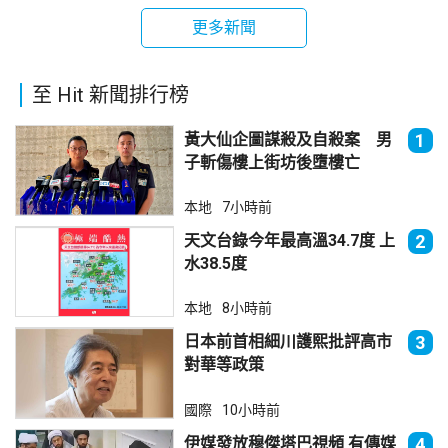
更多新聞
至 Hit 新聞排行榜
黃大仙企圖謀殺及自殺案 男
1
子斬傷樓上街坊後墮樓亡
本地
7小時前
天文台錄今年最高溫34.7度 上
2
水38.5度
本地
8小時前
日本前首相細川護熙批評高市
3
對華等政策
國際
10小時前
伊媒發放穆傑塔巴視頻 有傳媒
4