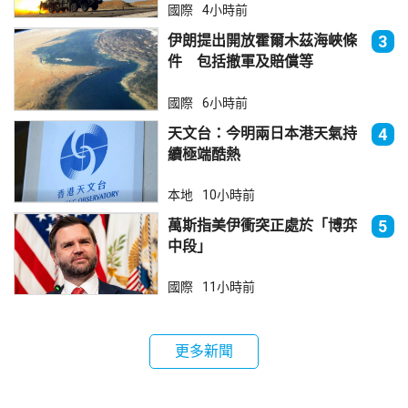
國際
4小時前
伊朗提出開放霍爾木茲海峽條
3
件 包括撤軍及賠償等
國際
6小時前
天文台：今明兩日本港天氣持
4
續極端酷熱
本地
10小時前
萬斯指美伊衝突正處於「博弈
5
中段」
國際
11小時前
更多新聞