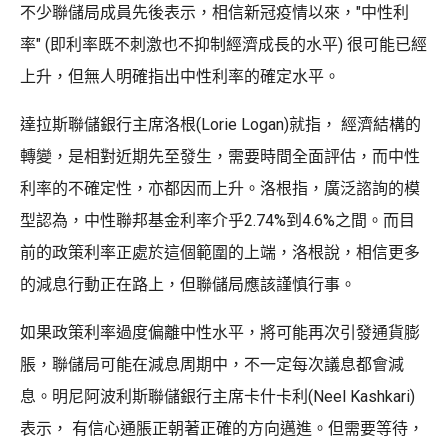
不少聯儲局成員先後表示，相信新冠疫情以來，"中性利
率" (即利率既不刺激也不抑制經濟成長的水平) 很可能已經
上升，但無人明確指出中性利率的確定水平。
達拉斯聯儲銀行主席洛根(Lorie Logan)就指， 經濟結構的
轉變，是相對近期先至發生，需要時間全面評估，而中性
利率的不確定性，亦都因而上升。洛根指，廣泛諮詢的模
型認為，中性聯邦基金利率介乎2.74%到4.6%之間。而目
前的政策利率正處於這個範圍的上端，洛根說，相信更多
的減息行動正在路上，但聯儲局應該謹慎行事。
如果政策利率過度偏離中性水平，將可能再次引發通貨膨
脹，聯儲局可能在減息周期中，不一定每次議息都會減
息。明尼阿波利斯聯儲銀行主席卡什卡利(Neel Kashkari)
表示， 有信心通脹正朝著正確的方向邁進。但需要等待，