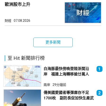
歐洲股巿上升
財經
07.08.2026
更多新聞
至 Hit 新聞排行榜
白海豚最快傍晚登陸浙閩沿
1
岸 福建上海轉移逾廿萬人
兩岸
29分鐘前
傳美國愛國者導彈庫存不足
2
1700枚 副防長促加快生產武
器