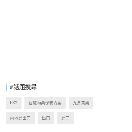
#話題搜尋
HK2
智慧物業保養方案
九倉置業
內地進出口
出口
進口