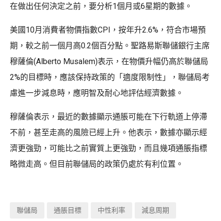
在做出任何決定之前，要分析1個月或6星期的數據。
美國10月消費者物價指數CPI，按年升2.6%，符合市場預
期，較之前一個月高0.2個百分點。聖路易斯聯儲銀行主席
穆薩倫(Alberto Musalem)表示，在物價升幅仍高於聯儲局
2%的目標時，應該保持政策的「適度限制性」，聯儲局考
慮進一步減息時，應明智及耐心地評估經濟數據。
穆薩倫表示，最近的數據顯示通脹可能在下行軌道上停滯
不前，甚至走高的風險已經上升。他表示，數據亦顯示經
濟更強勁，可能比之前實質上更強勁，而且幾項通脹指標
略微走高。但目前聯儲局的政策仍處於有利位置。
聯儲局
通脹目標
中性利率
減息周期