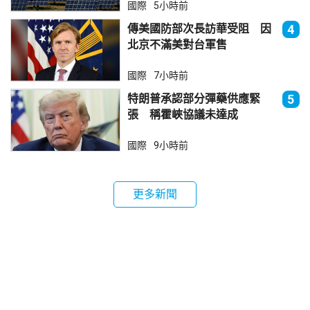
國際
5小時前
傳美國防部次長訪華受阻 因
4
北京不滿美對台軍售
國際
7小時前
特朗普承認部分彈藥供應緊
5
張 稱霍峽協議未達成
國際
9小時前
更多新聞