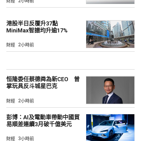
財經
2小時前
港股半日反覆升37點
MiniMax智譜均升逾17%
財經
2小時前
恒隆委任蔡德粦為新CEO 曾
掌玩具反斗城星巴克
財經
2小時前
彭博：AI及電動車帶動中國貿
易順差連續3月破千億美元
財經
3小時前