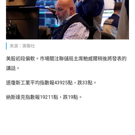
來源：美聯社
美股初段偏軟。市場關注聯儲局主席鮑威爾稍後將發表的
講話。
道瓊斯工業平均指數報43925點，跌33點。
納斯達克指數報19211點，跌19點。