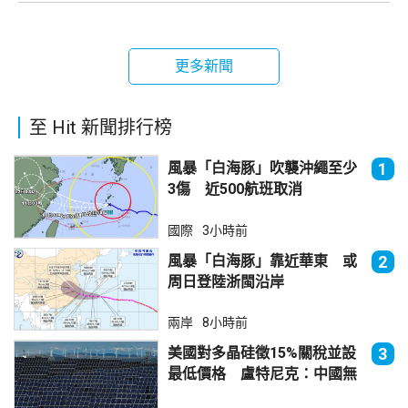
更多新聞
至 Hit 新聞排行榜
風暴「白海豚」吹襲沖繩至少
1
3傷 近500航班取消
國際
3小時前
風暴「白海豚」靠近華東 或
2
周日登陸浙閩沿岸
兩岸
8小時前
美國對多晶硅徵15%關稅並設
3
最低價格 盧特尼克：中國無
法再傾銷