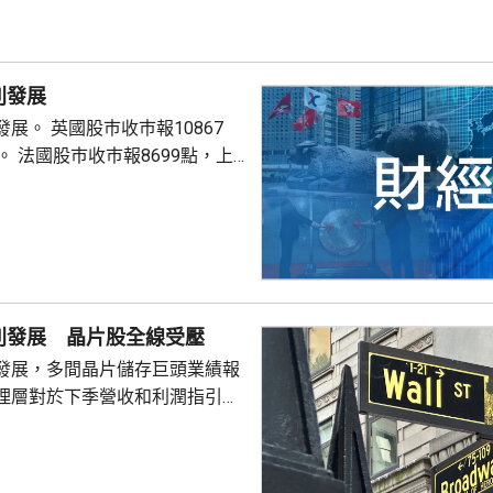
別發展
巿報10867
9點，上
別發展 晶片股全線受壓
發展，多間晶片儲存巨頭業績報
理層對於下季營收和利潤指引未
望，引發對晶片股板塊「增長見
晶片板塊全線受壓，西部數據開
11%。 道瓊斯工業平均