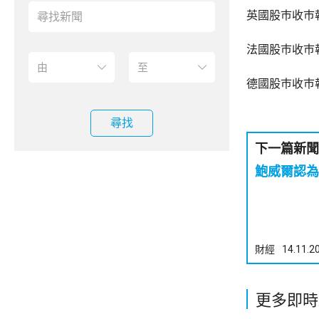
英國股巿收巿報
法國股巿收巿報
德國股巿收巿報
尋找
下一篇新聞
鮑威爾認為
財經
14.11.2
更多即時