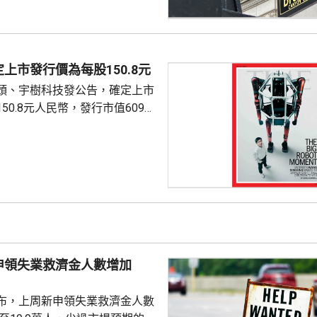
，跌33點； 標準普爾500
； 納斯達克指數報
56點。
上市發行價為每股150.8元
頭、宇樹科技發公告，確定上市
50.8元人民幣，發行市值609億
下申購日為下周一，繳款截止日
上發行相結合的方式進行，擬公
040多萬股，擬發行數量佔發行後
0%。網上初始發行數量為647
始發行數量為2580多萬股，初始
約為809萬股。發行完成後，宇
.
申領失業救濟金人數增加
布，上周新申領失業救濟金人數