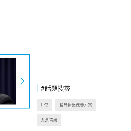
#話題搜尋
HK2
智慧物業保養方案
九倉置業