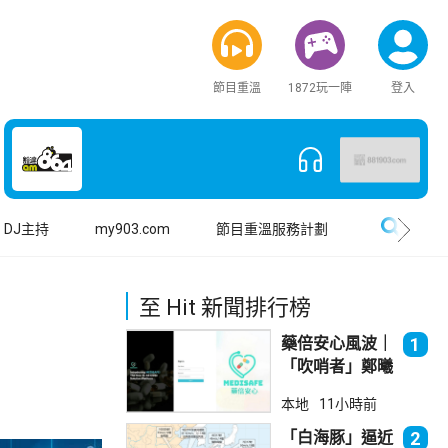
節目重溫
1872玩一陣
登入
搜尋
DJ主持
my903.com
節目重溫服務計劃
至 Hit 新聞排行榜
藥倍安心風波｜
1
「吹哨者」鄭曦
琳踢保 警：仍
本地
11小時前
進行刑事調查
「白海豚」逼近
2