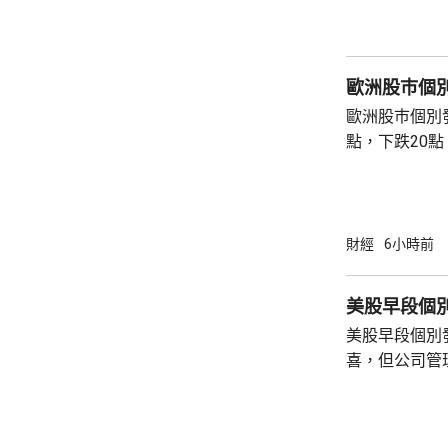
歐洲股巿個
歐洲股巿個別發展。 英國股巿收
點，下跌20點。 法國股巿收巿報869
升30點。 德國股巿收巿報26140點，上升13
點。
財經
6小時前
美股早段個
美股早段個別
喜，但公司管
能滿足市場期
頂」的恐慌，
市跌14%，閃迪亦下挫