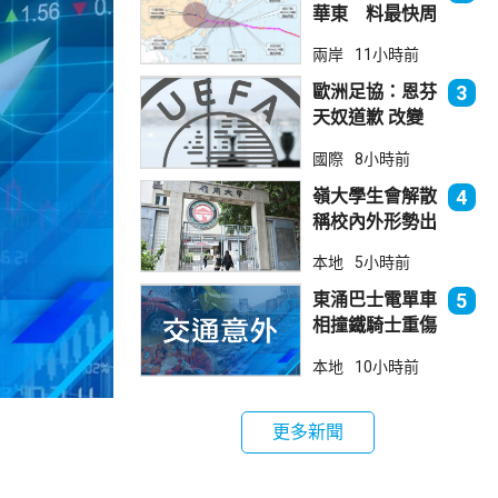
華東 料最快周
日登陸浙閩
兩岸
11小時前
歐洲足協：恩芬
3
天奴道歉 改變
不了抵制世界盃
國際
8小時前
立場
嶺大學生會解散
4
稱校內外形勢出
現變化
本地
5小時前
東涌巴士電單車
5
相撞鐵騎士重傷
巴士司機涉危駕
本地
10小時前
被捕
更多新聞