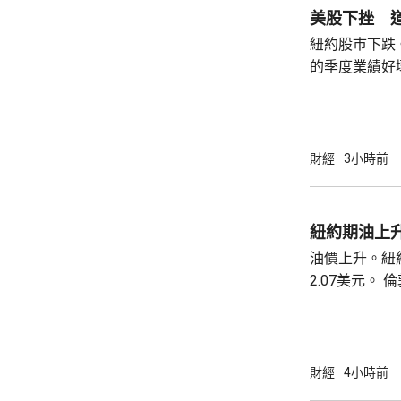
美股下挫 道
紐約股巿下跌
的季度業績好壞參
業平均指數收巿報
斯達克指數收巿報
五百指數收巿報
財經
3小時前
紐約期油上升
油價上升。紐約
2.07美元。 倫敦布蘭特期油收巿報82.49美
元，上升3.0
財經
4小時前