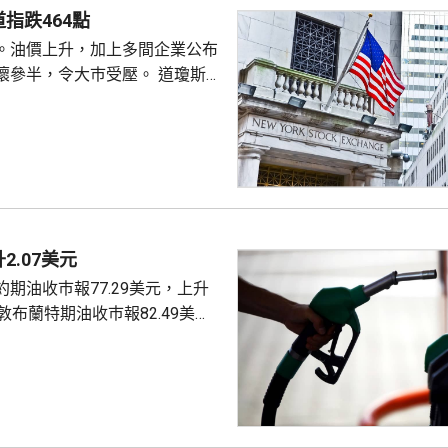
指跌464點
。油價上升，加上多間企業公布
半，令大巿受壓。 道瓊斯工
53885點，下跌464點。 納
26348點，下跌15點。 標普
7709點，下跌13點。
2.07美元
期油收巿報77.29美元，上升
4美元。