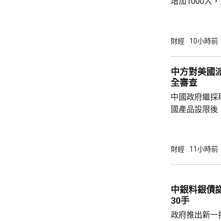
增加1000人
20.2萬人；前
反映實況的四
19.8萬。
財經
10小時前
中方對美國
全審查
中國政府繼採
國產品設限後
告，對美國網絡安
Network
公告指，為保
財經
11小時前
行，防範網絡
依據《國家安
拓產品實施網絡安全審
中銀料銀債認購熱烈 建
美國採取5項
30手
兩用物項對出口管
政府推出新一批