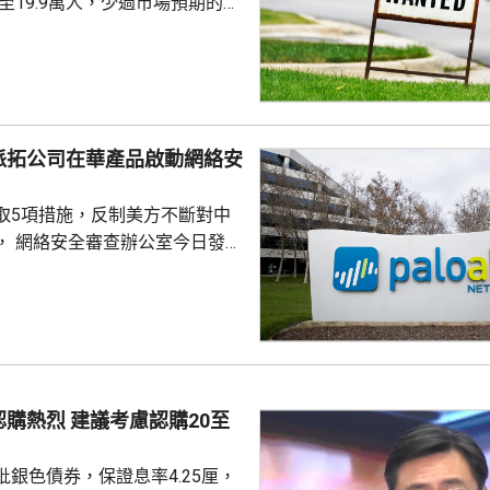
，至19.9萬人，少過市場預期的
值經修訂後增至19.8萬人。 更能
周平均數就減少4500人，至逾
派拓公司在華產品啟動網絡安
取5項措施，反制美方不斷對中
， 網絡安全審查辦公室今日發公
全公司、派拓（Palo Alto
s）在華銷售產品啟動網絡安全審查。
障關鍵信息基礎設施安全穩定運
安全風險隱患，維護國家安全，
全法》及《網絡安全法》，對派
查。 商務部昨日宣布對
議考慮認購20至
反制措施，包括加強無人機相關
...
銀色債券，保證息率4.25厘，