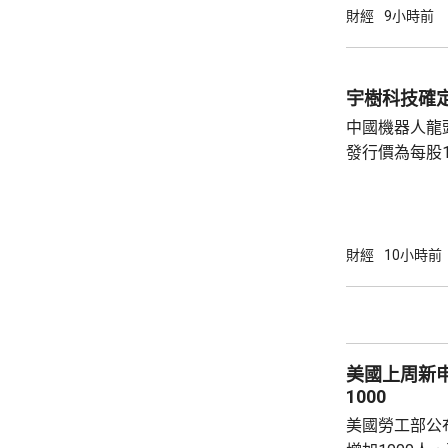
指數最新報54315點
財經
9小時前
指數報7726點，升3點
26418點，升
宇樹科技確定
中國機器人龍
發行價為每股1
元。網上及網
為下周三。 宇樹科技今次IPO採用戰略配售、
網下發行與網
開發行新股4
財經
10小時前
總股本比例為1
萬股，網下初
戰略配售數量
樹科技總股本..
美國上周新
1000
美國勞工部公