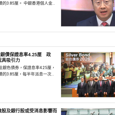
厘。 中銀香港個人金融
周國昌表示，地緣政治局勢持
、企業盈利及通脹形勢不穩定，
市波動，令風險較低及收益穩定
引力。現時市場定期存款利率普
息率4.25厘的水平合理且吸
年銀色債券的認購反應熱烈，每
人參與，預料今次認購人數會更
銀債保證息率4.25厘 政
慮購買20...
況具吸引力
銀色債券，保證息率4.25厘，
的3.85厘，每半年派息一次。
0億元，每手1萬元，年期3年。
金額100萬元，即最多獲配發
持有有效香港身份證、1967年或
屆60歲或以上的人士，本月21日
認購。政府預估，約有247萬人
險股及銀行股或受消息影響而
，會視乎認購反應，將目標發行