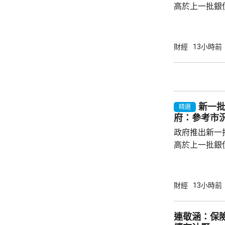
高於上一批銀債的3.85
產品部總經理
續，經濟數據
帶動股市和債
財經
13小時前
的銀債更有吸
遍約3厘，保證
引。他指，近
年超過30萬
新一批
多，建議市民可考
精選
府：參考市
政府推出新一批
高於上一批銀債
目標發行額50
每人最高配發
100手債券；
財經
13小時前
之前出生、年
至9月4日接受
連敬涵：保
符合認購資格