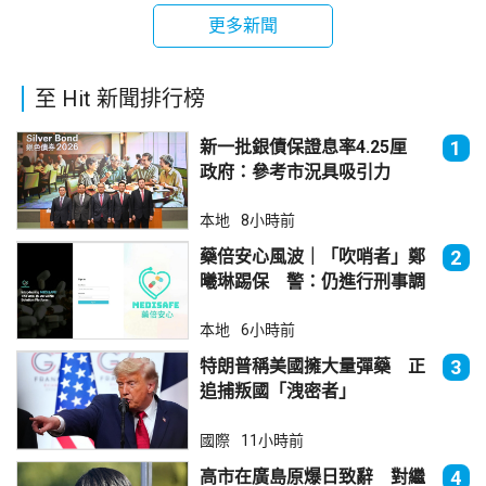
更多新聞
至 Hit 新聞排行榜
新一批銀債保證息率4.25厘
1
政府：參考市況具吸引力
本地
8小時前
藥倍安心風波｜「吹哨者」鄭
2
曦琳踢保 警：仍進行刑事調
查
本地
6小時前
特朗普稱美國擁大量彈藥 正
3
追捕叛國「洩密者」
國際
11小時前
高市在廣島原爆日致辭 對繼
4