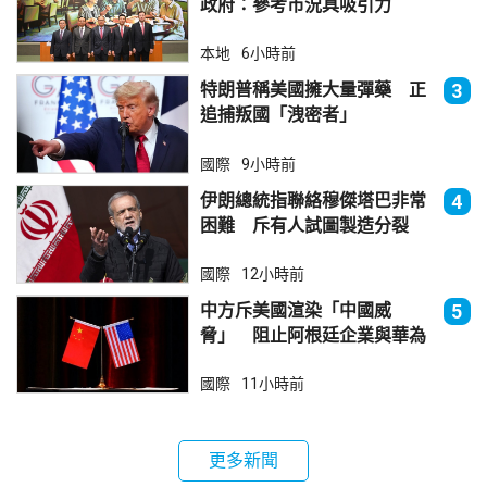
政府：參考市況具吸引力
本地
6小時前
特朗普稱美國擁大量彈藥 正
3
追捕叛國「洩密者」
國際
9小時前
伊朗總統指聯絡穆傑塔巴非常
4
困難 斥有人試圖製造分裂
國際
12小時前
中方斥美國渲染「中國威
5
脅」 阻止阿根廷企業與華為
合作
國際
11小時前
更多新聞