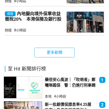
財經
8小時前
內地擬向境外保單收益
精選
徵稅20% 本港保險及銀行股
承壓
財經
8小時前
更多新聞
至 Hit 新聞排行榜
藥倍安心風波｜「吹哨者」鄭
1
曦琳踢保 警：仍進行刑事調
查
本地
4小時前
新一批銀債保證息率4.25厘
2