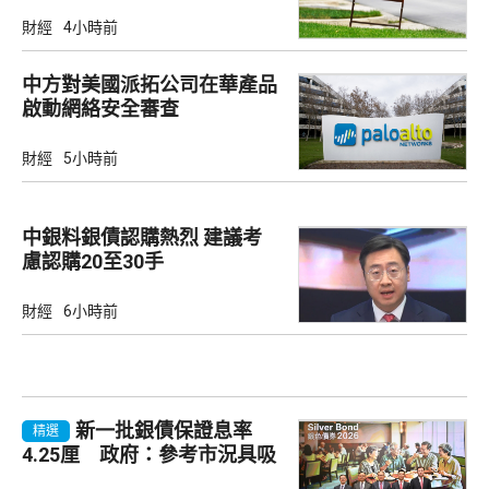
財經
4小時前
中方對美國派拓公司在華產品
啟動網絡安全審查
財經
5小時前
中銀料銀債認購熱烈 建議考
慮認購20至30手
財經
6小時前
新一批銀債保證息率
精選
4.25厘 政府：參考市況具吸
引力