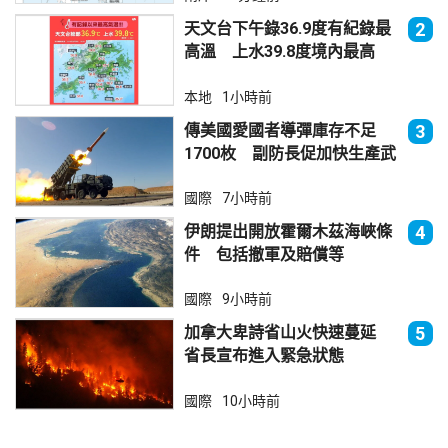
天文台下午錄36.9度有紀錄最
2
高溫 上水39.8度境內最高
本地
1小時前
傳美國愛國者導彈庫存不足
3
1700枚 副防長促加快生產武
器
國際
7小時前
伊朗提出開放霍爾木茲海峽條
4
件 包括撤軍及賠償等
國際
9小時前
加拿大卑詩省山火快速蔓延
5
省長宣布進入緊急狀態
國際
10小時前