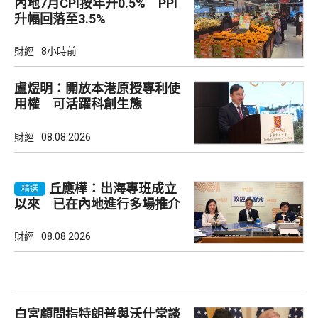
內地7月CPI按年升0.5% PPI
升幅回落至3.5%
財經
8小時前
盧煜明：開放本港原授專利使
用權 可活躍科創生態
財經
08.08.2026
丘應樺：出海專班成立
精選
以來 已在內地進行多場推介
會
財經
08.08.2026
白宮顧問指特朗普與沃什常談