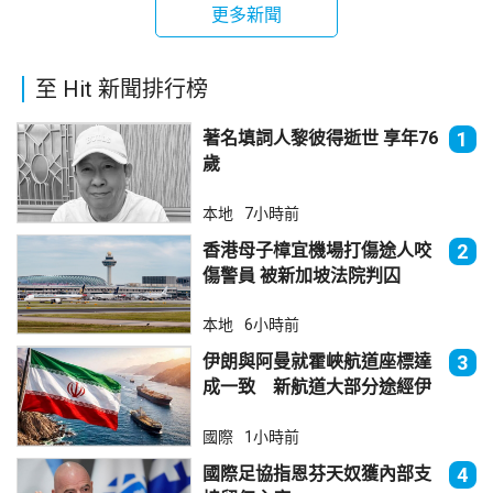
更多新聞
至 Hit 新聞排行榜
著名填詞人黎彼得逝世 享年76
1
歲
本地
7小時前
香港母子樟宜機場打傷途人咬
2
傷警員 被新加坡法院判囚
本地
6小時前
伊朗與阿曼就霍峽航道座標達
3
成一致 新航道大部分途經伊
朗領海
國際
1小時前
國際足協指恩芬天奴獲內部支
4