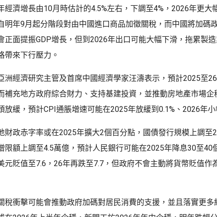
經濟增長由10月時估計的4.5%左右，下調至4%，2026年更大
自明年9月起分階段對由中國進口商品加徵關稅，而中國將加碼
會正面提振GDP增長，但到2026年出口可能大幅下滑，拖累製
格帶來下行壓力。
亞洲經濟研究主管及首席中國經濟學家汪濤表示，預計2025至2
而補充地方政府綜合財力、支持基建投資，並推動房地產市場企
放緩，預計CPI通脹增速可能在2025年放緩到0.1%、2026年小
地財政赤字率或在2025年擴大2個百分點，國債發行規模上調至
限額上調至4.5萬億，預計人民銀行可能在2025年降息30至40個
元貶值至7.6，26年再跌至7.7，但政府不會主動將貨幣貶值作
關稅衝擊可能會推動政府加碼對居民消費的支援，並且落實更多