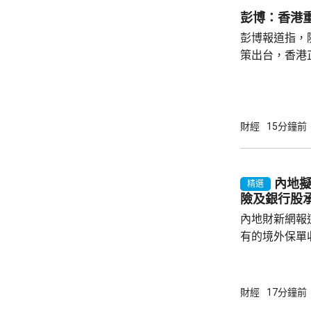
彭博：香港
彭博報道指，
策出台，香港
方數據顯示，
量，達到5年
批簽證數量更按
高。 報道引述27歲的法國量化工程師Theo
財經
15分鐘前
Bertran
多、生活節奏
較高，但「最
內地擬
精選
「未來幾年最值得
險及銀行股
內地財新網報
有的境外保單
香港保單的分
指，北京及杭
施未普遍推行
財經
17分鐘前
報道引述稅務