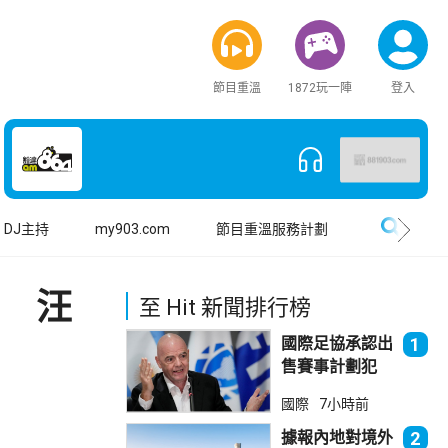
節目重溫
1872玩一陣
登入
搜尋
DJ主持
my903.com
節目重溫服務計劃
% 汪
至 Hit 新聞排行榜
國際足協承認出
1
售賽事計劃犯
錯 惟仍全力支
國際
7小時前
持恩芬天奴
據報內地對境外
2