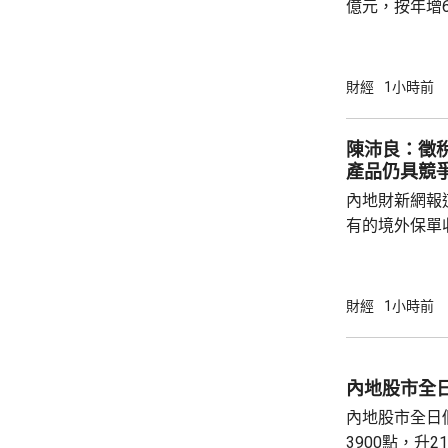
億元，按年增
爾電廠的收益。
元，按年增6
電今年是成立
財經
1小時前
示，董事會並無特
428.56億元，升不足
陳沛良：徵
量按年上升 3.
產品仍具競
香港經濟增長轉
內地財新網報
有的境外保單
及香港保單的
道指，北京及
措施未普遍推
財經
1小時前
明。 保險界立法會議員陳沛良指，徵稅安排並
非新鮮事，源
報準則(CRS
內地股市全
投資信息，旨
內地股市全日
於內地部分區域
3900點，升