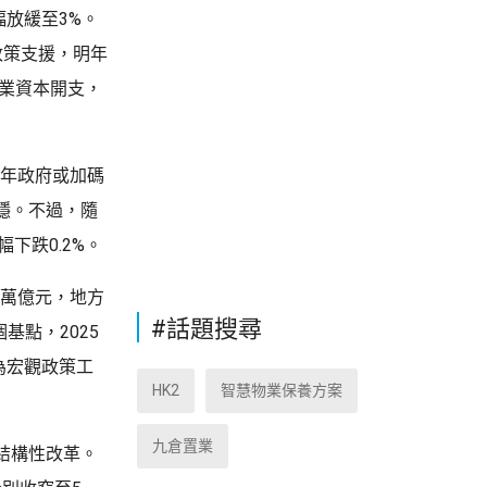
幅放緩至3%。
政策支援，明年
造業資本開支，
6年政府或加碼
穩。不過，隨
幅下跌0.2%。
2萬億元，地方
#話題搜尋
基點，2025
為宏觀政策工
HK2
智慧物業保養方案
九倉置業
結構性改革。