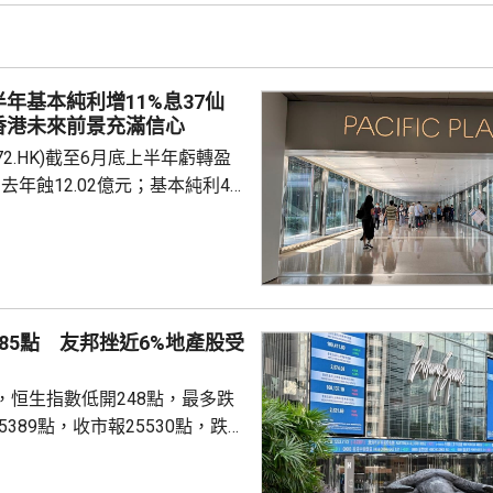
被納入徵稅範圍的主要包括香港
及預繳保費所產生的利息收益，
長期存在的跨境稅務監管漏洞，
半年基本純利增11%息37仙
民境外資產及資金流動...
香港未來前景充滿信心
72.HK)截至6月底上半年虧轉盈
，去年蝕12.02億元；基本純利49
0.9%；收入94.13億元，按年增
息37港仙，按年多派5.7%。 收
租金收入26.38億元，按年變
業租金收入37.68億元，按年
業投資收入66.93億元，按年增
85點 友邦挫近6%地產股受
買賣收入22億元，按年增29%。
.
，恒生指數低開248點，最多跌
5389點，收市報25530點，跌
成交2552億元；國企指數8498
；恒生科技指數4820點，跌112