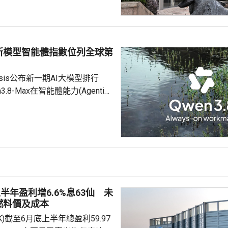
拖累保險及銀行股表現，友邦保險
)跌近6%，報73.15元；保誠
)跌逾4%，報108.5元；滙豐
新模型智能體指數位列全球第
1%，報...
 Analysis公布新一期AI大模型排行
.8-Max在智能體能力(Agentic
數中，超越美國的頂尖閉源模型
us5和GPT5.6，位列全球第1。
智能體能力代表AI調用工具，解決更複
，是AI落地各專業場景的關鍵。
期被Claude、GPT等壟斷，之
績是Kimi K3 ...
半年盈利增6.6%息63仙 未
燃料價及成本
.HK)截至6月底上半年總盈利59.97