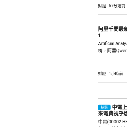
點。 有報道指，內地對境外保單收益徵稅
財經
57分鐘前
20%，消息
(01299.HK
(02378.HK
阿里千問最
(00005.HK)跌
1
Artificial
榜，阿里Qwen3
Index)指
Claude Op
Agentic
財經
1小時前
雜問題的潛力
這一領域冠軍長
前中國模型最好的成
中電上
精選
來電費視乎
中電(00002