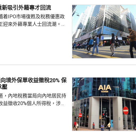
重新吸引外籍專才回流
隨着IPO市場復甦及稅務優惠政
正迎來外籍專業人士回流潮。官
去年外籍人士就業簽證獲批數
前的2倍多，金融服務業外國人獲
年增長17%，創2022年以來新
d表示，他去年返港，指香港職業機會
快，而且稅率低，雖然生活成本
終還是更划算」，認為香港是
向境外保單收益徵稅20% 保
發...
承壓
道，內地稅務當局向內地居民持
收益徵收20%個人所得稅，涉及
紅及預繳保費利息等收益。報道
州已有初步執法個案，但目前措
，具體適用範圍有待官方說明。
律師、商業銀行及香港保險業人