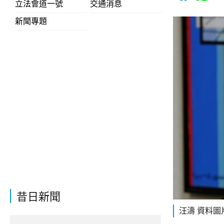
立法會道一號
交通消息
新聞專題
昔日新聞
汪濤 資料圖