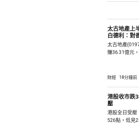
士指出，現時
保單分紅，以
被視為是堵塞
太古地產上
亦反映內地對居
白德利：對
太古地產(019
賺36.31億元
億元，按年增1
7.9%。派中期
入之中，寫字樓
財經
18分鐘前
動不大；零售物
增3.2%。物
港股收市跌3
1.8%；物業
壓
太古表示，基..
港股全日受壓
526點，低見2
385點，大市
點，跌105點