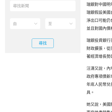
瑞銀對中國明年
瑞銀假設美國
淨出口可能仍
並且對國內價
瑞銀投資銀行
尋找
財政擴張，從
著經濟增長勢頭
汪濤又說，內
政府專項債新增
年底人民幣兌美
具。
她又說，美國