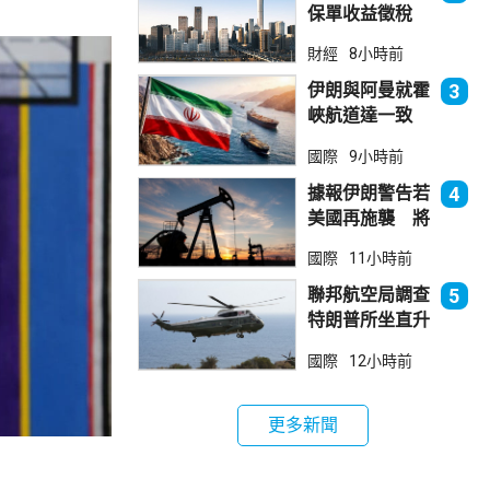
保單收益徵稅
20% 保誠滙控
財經
8小時前
倫敦股價急跌
伊朗與阿曼就霍
3
峽航道達一致
大部分經伊朗領
國際
9小時前
海
據報伊朗警告若
4
美國再施襲 將
攻擊波斯灣地區
國際
11小時前
能源設施
聯邦航空局調查
5
特朗普所坐直升
機遭遇的飛行安
國際
12小時前
全事件
更多新聞