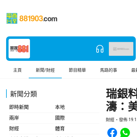
主頁
新聞/財經
節目精華
馬路的事
最
瑞銀料
新聞分類
濤：
即時新聞
本地
兩岸
國際
財經
發佈 19.1
Share to Face
Share t
財經
體育