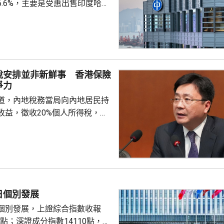
6.6%，主要是受惠出售印度哈格
香港能源業務盈利47.36億
%。中期息63仙，按年不變。中
125周年，首席執行官蔣東強表
別股息安排。 期內收入
0.1%。 本港上半年售電
稅安排並非新鮮事 香港保險
6%至 170.38億度，主要受惠於
爭力
強，帶動各行業的...
道，內地稅務當局向內地居民持
收益，徵收20%個人所得稅，涉
分紅及預繳保費利息等收益。報
杭州已有初步執法個案，但目前
行，具體適用範圍有待官方說
頭可追溯至2018年推行的共同申
)，機制允許稅務機構間交換境外
日個別發展
在打擊逃稅及避稅行為。近期由
個別發展，上證綜合指數收報
開始實際執行相...
21點；深證成分指數14110點，跌