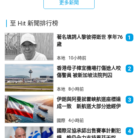
更多新聞
至 Hit 新聞排行榜
著名填詞人黎彼得逝世 享年76
1
歲
本地
10小時前
香港母子樟宜機場打傷途人咬
2
傷警員 被新加坡法院判囚
本地
8小時前
伊朗與阿曼就霍峽航道座標達
3
成一致 新航道大部分途經伊
朗領海
國際
4小時前
國際足協承認出售賽事計劃犯
4
錯 惟仍全力支持恩芬天奴