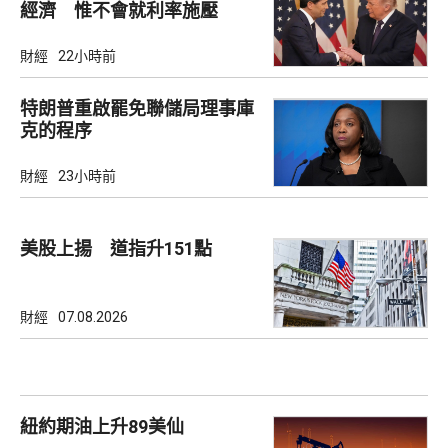
經濟 惟不會就利率施壓
財經
22小時前
特朗普重啟罷免聯儲局理事庫
克的程序
財經
23小時前
美股上揚 道指升151點
財經
07.08.2026
紐約期油上升89美仙