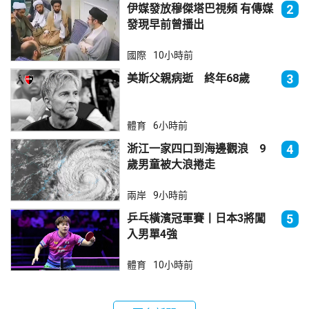
伊媒發放穆傑塔巴視頻 有傳媒
2
發現早前曾播出
國際
10小時前
美斯父親病逝 終年68歲
3
體育
6小時前
浙江一家四口到海邊觀浪 9
4
歲男童被大浪捲走
兩岸
9小時前
乒乓橫濱冠軍賽丨日本3將闖
5
入男單4強
體育
10小時前