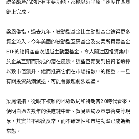
統金融產品的所有主要功能，都能以近乎原子速度在區塊
鏈上完成。
梁鳳儀指，過去九年，被動型基金比主動型基金錄得更多
資金流入。今年美國的被動型互惠基金及交易所買賣基金
ETF的總資產首次超越主動型基金，令人關注因投資集中
於企業巨頭而形成的潛在風險。這些巨頭受到投資者追捧
以致市值飆升，繼而推高它們在市場指數中的權重，一旦
有關投資熱潮減退，可能會掀起劇烈震盪。
梁鳳儀指，從眼下複雜的地緣政局和特朗普2.0時代看來，
便明白過去數年的供應鏈中斷、貿易糾紛及軍事衝突等現
象，其實並不那麼反常，而不確定性和市場動盪已成為新
常態。