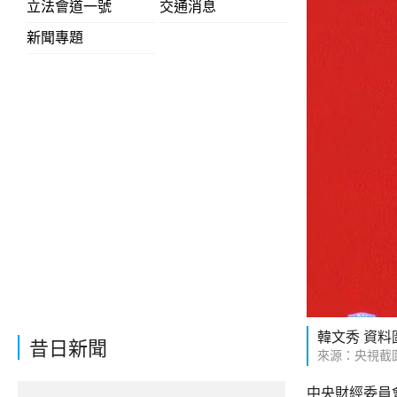
立法會道一號
交通消息
新聞專題
韓文秀 資料
昔日新聞
來源：央視截
中央財經委員