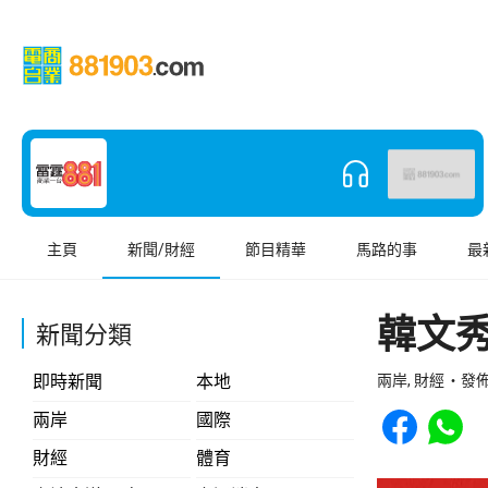
主頁
新聞/財經
節目精華
馬路的事
最
韓文
新聞分類
即時新聞
本地
兩岸, 財經
發佈 
Share to Face
Share t
兩岸
國際
財經
體育