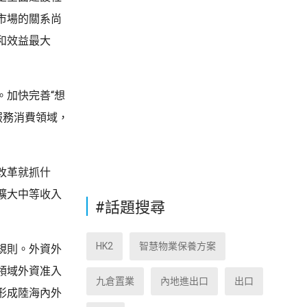
市場的關系尚
和效益最大
。加快完善“想
服務消費領域，
改革就抓什
擴大中等收入
#話題搜尋
HK2
智慧物業保養方案
規則。外資外
領域外資准入
九倉置業
內地進出口
出口
形成陸海內外