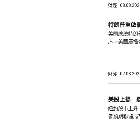
什和特朗普長
財經
08.08.202
論經濟。 報
互動，因此特
特朗普重啟
見，令外界質
美國總統特朗
策。不過日程
序。美國廣播
或會談，只是
道，白宮副幕
會，...
由相信她在按
為相關行為構
事的誠信產生
財經
07.08.202
的理事職位，
庫克的律師發
何正當理由可以解
美股上揚 道
8月底亦曾以欺
紐約股巿上升
者預期聯儲局
瓊斯工業平均指
點。 納斯達克指數收巿報26690點，上升342
點。 標普五百指數創新高，收巿報7757點，