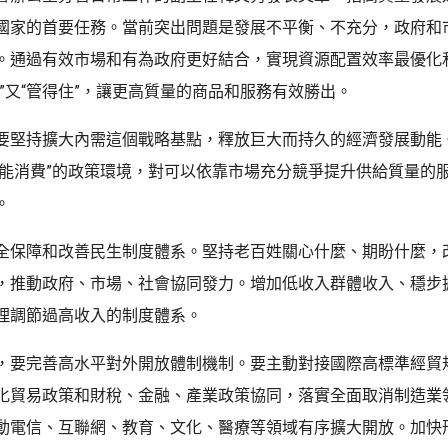
國家的首要任務。當前突出問題是發展不平衡、不充分，政府和
。通過有效市場和有為政府更好結合，實現資源配置效率最優化
活”又“管得住”，讓更高質量的商品和服務有效勝出。
要堅持擴大內需這個戰略基點，釋放巨大而持久的經濟發展動能
費”“能消費”的政策環境，對可以依靠市場充分競爭提升供給質量的
。
全保障和改善民生制度體系。堅持老百姓關心什麼、期盼什麼，
，推動政府、市場、社會協同發力。增加低收入群體收入、穩步
理調節過高收入的制度體系。
，要完善高水平對外開放體制機制。要主動對接國際高標準經貿
化貿易政策和財稅、金融、產業政策協同，落實全面取消制造業
動電信、互聯網、教育、文化、醫療等領域有序擴大開放。加快