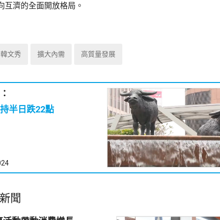
向互濟的全面開放格局。
韓文秀
擴大內需
高質量發展
：
持半日跌22點
024
新聞