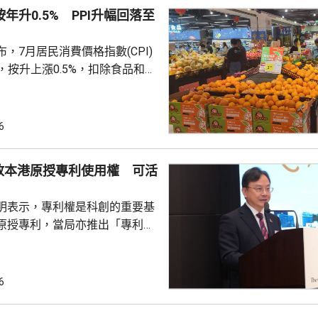
按年升0.5% PPI升幅回落至
，7月居民消費價格指數(CPI)
%，按升上漲0.5%，扣除食品和能
PI按月上漲0.3%，按年上漲
生產者出廠價格指數（PPI）按月
按年上漲3.5%，漲幅比上月回落
6
收
上漲，主要是國際市場價格波
放本港原授專利使用權 可活
價格下降10.7%；而PPI則受
季節性因素影響，國內相關...
明表示，專利權是科創的重要基
原授專利，當局亦推出「專利
所有採用本港專利的企業提供稅
將本港原授專利開放大灣區城市
有更多人來港申請專利，活躍本
6
生態，但人口少，市場細，難以