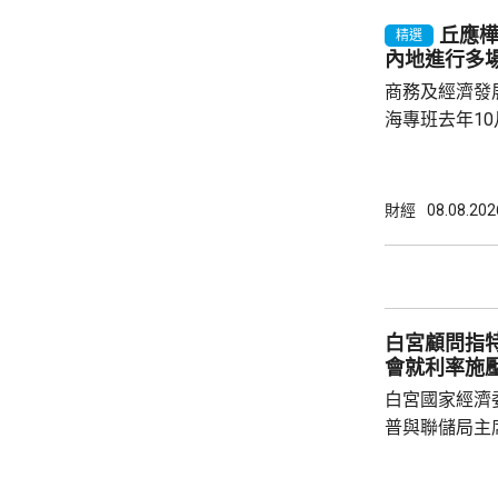
產出獨角獸企
丘應
精選
灣區，及解決
內地進行多
中大亦將把握北
商務及經濟發
海專班去年1
10場推介會
有幾千間企業
時，亦已帶同
財經
08.08.202
合作備忘錄，達至
在本台節目指
先將企業「引
總部或公司，
白宮顧問指
整體經濟有幫助
會就利率施
白宮國家經濟
普與聯儲局主
朗普尊重聯儲
沃什施壓。哈