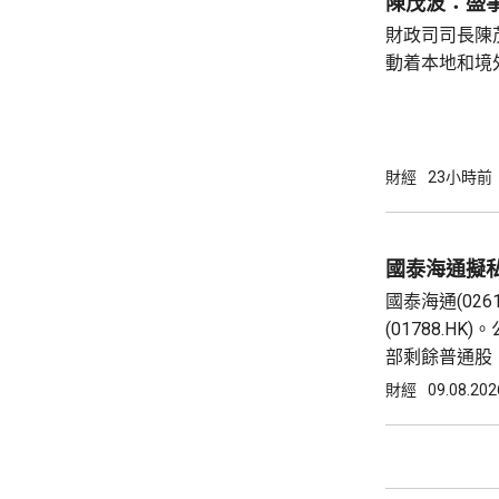
陳茂波：盛
財政司司長陳
動着本地和境
聯動，近日啟
會」和「奧迪
超過12萬名觀
億元，有啟德
財經
23小時前
約兩成，不少
和免費泊車，各出
示，今年上半
國泰海通擬私
130項盛事活動
國泰海通(02
(01788.
部剩餘普通股
通過相關資本
財經
09.08.202
金控持股約73