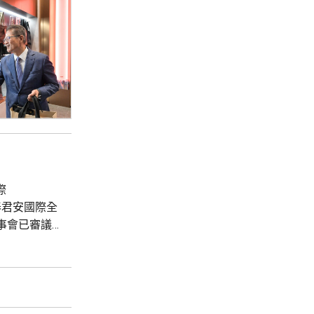
際
泰君安國際全
事會已審議
其中國泰海通