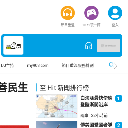
節目重溫
1872玩一陣
登入
搜尋
DJ主持
my903.com
節目重溫服務計劃
善民生
至 Hit 新聞排行榜
白海豚最快傍晚
1
登陸浙閩沿岸
福建上海轉移逾
兩岸
22小時前
廿萬人
傳美國愛國者導
2