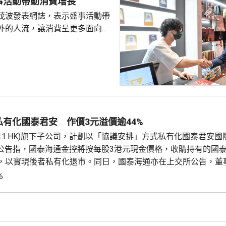
事活動帶動消費增長
茂波發表網誌，表示盛事活動帶
外的人流，讓消費呈更多面向的
德體育園舉行的「香港足球盛
夏季巡迴賽」，三場球賽共吸引
眾入場，門票收入預計超過1.8
附近的食肆指期間的生意增長了
商戶也推出票尾優惠、餐飲折扣
奇謀拓展商機。 陳茂波表
年，約有175萬旅客參與超過
有化國泰君安 作價3元溢價逾44%
，為香港帶來約58億...
611.HK)旗下子公司，計劃以「協議安排」方式私有化國泰君安國
HK)。公告指，國泰海通金控將按每股3港元現金價格，收購持有的國
，以實現後者私有化退市。同日，國泰海通亦在上交所公告，董
運作方案。 據聯交所資料，國泰君安國際總股本為95.3億股，
6
.9%。按此計算，收購剩餘股權所需對價約為75億港元。...