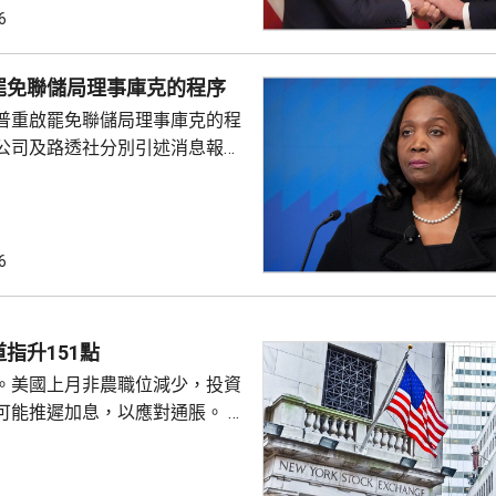
期以來關係非常密切，一直會討
6
道指，以往總統與聯儲局主席較少
朗普與沃什不時通電話屬不常
罷免聯儲局理事庫克的程序
疑特朗普可能試圖影響聯儲局決
普重啟罷免聯儲局理事庫克的程
顯示，沃什6月沒與特朗普通話
公司及路透社分別引述消息報
與財長貝森特進行三次早餐
僚長周三去信庫克，稱有充分理
揭貸款協議中作出虛假陳述，認
成疏忽，令人對她出任聯儲局理
質疑，因此特朗普正考慮撒銷她
6
要求她在21日內提交書面回覆。
聲明否認指控，強調白宮沒有任
除庫克的職務。 特朗普去年
指升151點
詐抵押貸款為由，解除庫...
。美國上月非農職位減少，投資
可能推遲加息，以應對通脹。 道
數收巿報54036點，上升151