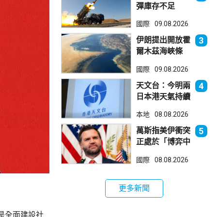
彈庫存不足
1700枚 副防
國際
09.08.2026
長促加快生產武
器
伊朗提出開放霍
3
爾木茲海峽條
件 包括撤軍及
國際
09.08.2026
賠償等
天文台：今明兩
4
日本港天氣持續
極端酷熱
本地
08.08.2026
萬斯指美伊衝突
5
正處於「博弈中
段」
國際
08.08.2026
更多新聞
是全面建設社