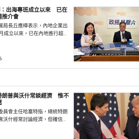
業，必須依賴其他市場，例如大
樺：出海專班成立以來 已在
專利權方面弱點。盧煜明表示，
場推介會
都帶來的機遇，已向政府提...
展局長丘應樺表示，內地企業出
0月成立以來，已在內地進行超過
，包括在北京、上海及山東等地，
參與；行政長官李家超出訪中亞
內地及香港企業隨團，簽訂96份
6
近17億元投資額。 丘應樺
，當局協助企業「出海」時，會
進來」，鼓勵在香港先成立地區
並在香港作籌融資，相信對香港
特朗普與沃什常談經濟 惟不
，他下周出訪馬來...
壓
委員會主任哈塞特指，總統特朗
席沃什經常討論經濟，但確信特
局的獨立性，不會就利率決定向
塞特接受彭博電視訪問時指，沃