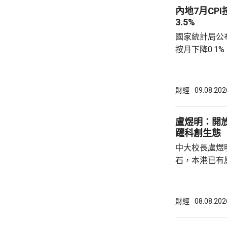
內地7月CPI
3.5%
國家統計局公布
按月下降0.1
源價格的核心C
0.9%。工業
下降0.7%，
財經
09.08.202
0.6個百分點。 國統局表示，CPI按季降幅
窄，按年溫和
盧煜明：開
動，令國內汽油
躍科創生態
到輸入性因素和
中大校長盧煜
石，本港已有
盒」安排，向
務優惠，若能
使用，相信會
財經
08.08.202
港創科生態。 盧煜明在一個電視節目表示，本
港有良好科研