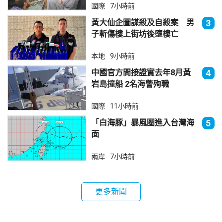
國際
7小時前
黃大仙企圖謀殺及自殺案 男
3
子斬傷樓上街坊後墮樓亡
本地
9小時前
中國官方間接證實去年8月黃
4
岩島撞船 2名海警殉職
國際
11小時前
「白海豚」暴風圈進入台灣海
5
面
兩岸
7小時前
更多新聞