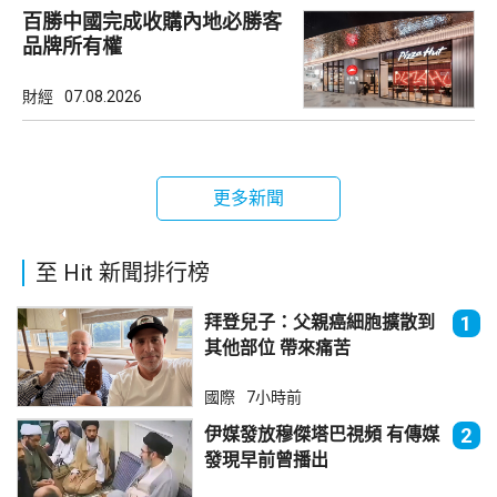
百勝中國完成收購內地必勝客
品牌所有權
財經
07.08.2026
更多新聞
至 Hit 新聞排行榜
拜登兒子：父親癌細胞擴散到
1
其他部位 帶來痛苦
國際
7小時前
伊媒發放穆傑塔巴視頻 有傳媒
2
發現早前曾播出