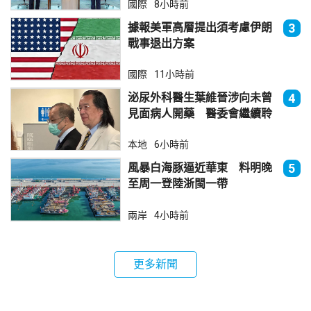
國際
8小時前
據報美軍高層提出須考慮伊朗
3
戰事退出方案
國際
11小時前
泌尿外科醫生葉維晉涉向未曾
4
見面病人開藥 醫委會繼續聆
訊
本地
6小時前
風暴白海豚逼近華東 料明晚
5
至周一登陸浙閩一帶
兩岸
4小時前
更多新聞