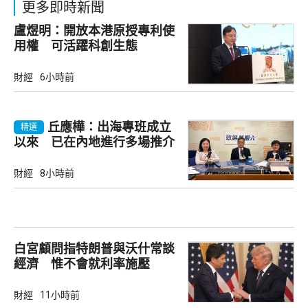
更多即時新聞
盧煜明：開放本港原授專利使
用權 可活躍科創生態
財經
6小時前
丘應樺：出海專班成立
精選
以來 已在內地進行多場推介
會
財經
8小時前
白宮顧問指特朗普與沃什常談
經濟 惟不會就利率施壓
財經
11小時前