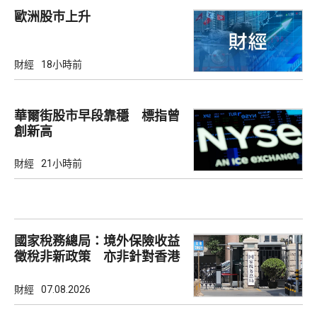
歐洲股巿上升
財經
18小時前
華爾街股市早段靠穩 標指曾
創新高
財經
21小時前
國家稅務總局：境外保險收益
徵稅非新政策 亦非針對香港
市場
財經
07.08.2026