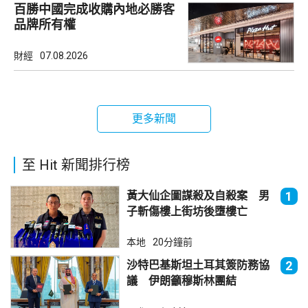
百勝中國完成收購內地必勝客
品牌所有權
財經
07.08.2026
更多新聞
至 Hit 新聞排行榜
黃大仙企圖謀殺及自殺案 男
1
子斬傷樓上街坊後墮樓亡
本地
20分鐘前
沙特巴基斯坦土耳其簽防務協
2
議 伊朗籲穆斯林團結