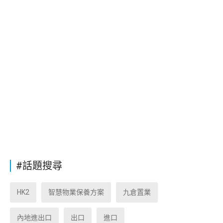
#話題搜尋
HK2
智慧物業保養方案
九倉置業
內地進出口
出口
進口