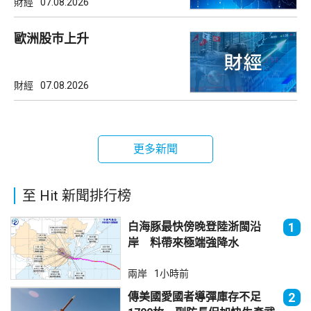
財經
07.08.2026
歐洲股巿上升
財經
07.08.2026
更多新聞
至 Hit 新聞排行榜
白海豚最快傍晚登陸浙閩沿
1
岸 料帶來極端強降水
兩岸
1小時前
傳美國愛國者導彈庫存不足
2