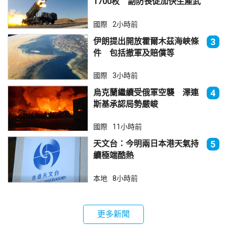
1700枚 副防長促加快生產武
器
國際
2小時前
伊朗提出開放霍爾木茲海峽條
3
件 包括撤軍及賠償等
國際
3小時前
烏克蘭繼續受俄軍空襲 澤連
4
斯基承認局勢嚴峻
國際
11小時前
天文台：今明兩日本港天氣持
5
續極端酷熱
本地
8小時前
更多新聞