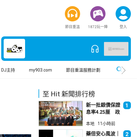
節目重溫
1872玩一陣
登入
搜尋
DJ主持
my903.com
節目重溫服務計劃
至 Hit 新聞排行榜
新一批銀債保證
1
息率4.25厘 政
府：參考市況具
本地
11小時前
吸引力
藥倍安心風波｜
2