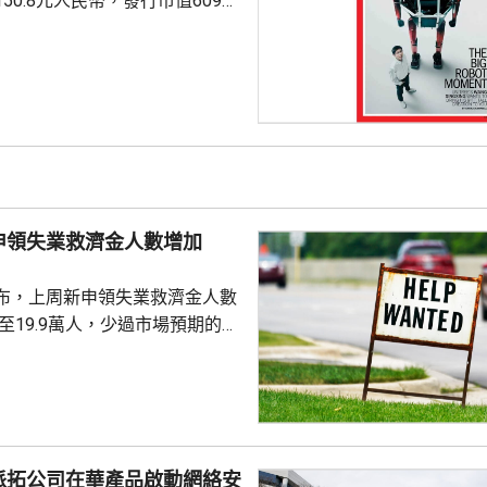
50.8元人民幣，發行市值609億
下申購日為下周一，繳款截止日
上發行相結合的方式進行，擬公
040多萬股，擬發行數量佔發行後
0%。網上初始發行數量為647
始發行數量為2580多萬股，初始
約為809萬股。發行完成後，宇
.
申領失業救濟金人數增加
布，上周新申領失業救濟金人數
，至19.9萬人，少過市場預期的
值經修訂後增至19.8萬人。 更能
周平均數就減少4500人，至逾
派拓公司在華產品啟動網絡安