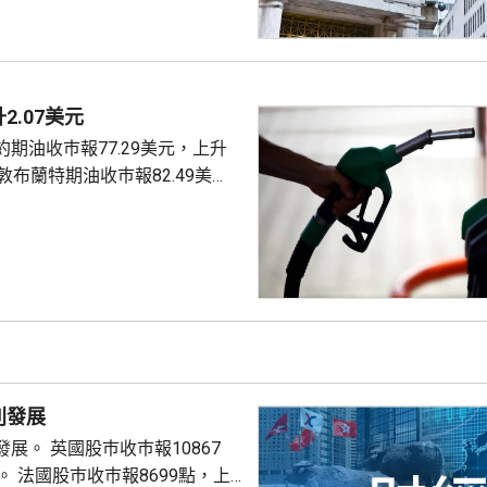
2.07美元
期油收巿報77.29美元，上升
4美元。
別發展
巿報10867
9點，上