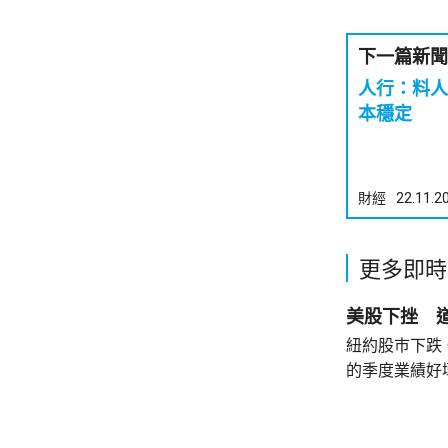
下一篇新聞
人行：料人
本穩定
財經
22.11.2
更多即時
美股下挫 道
紐約股巿下跌
的季度業績好壞參
業平均指數收巿報
斯達克指數收巿報
五百指數收巿報