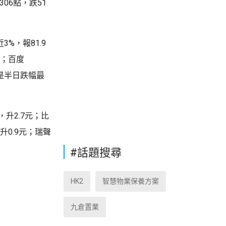
06點，跌51
3%，報81.9
8元；百度
元，是半日跌幅最
，升2.7元；比
元，升0.9元；瑞聲
#話題搜尋
HK2
智慧物業保養方案
九倉置業