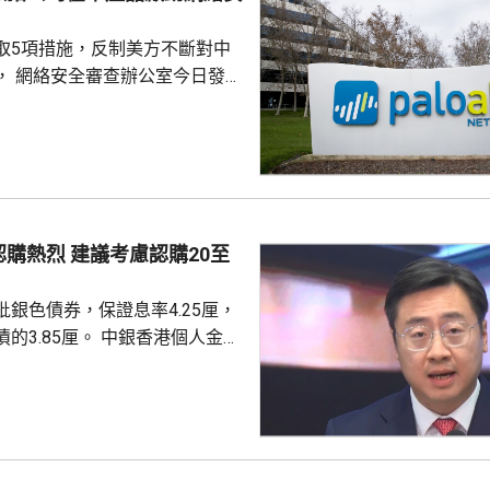
取5項措施，反制美方不斷對中
， 網絡安全審查辦公室今日發公
全公司、派拓（Palo Alto
s）在華銷售產品啟動網絡安全審查。
障關鍵信息基礎設施安全穩定運
安全風險隱患，維護國家安全，
全法》及《網絡安全法》，對派
查。 商務部昨日宣布對
議考慮認購20至
反制措施，包括加強無人機相關
...
銀色債券，保證息率4.25厘，
厘。 中銀香港個人金融
周國昌表示，地緣政治局勢持
、企業盈利及通脹形勢不穩定，
市波動，令風險較低及收益穩定
引力。現時市場定期存款利率普
息率4.25厘的水平合理且吸