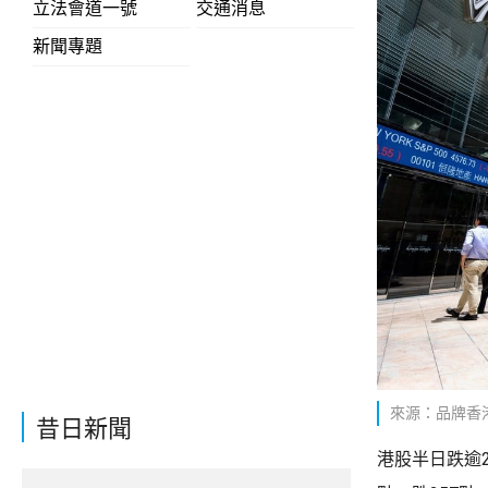
立法會道一號
交通消息
新聞專題
來源：品牌香
昔日新聞
港股半日跌逾2