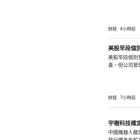
升30點。 德國股巿收巿報26140點，上升13
點。
財經
4小時前
美股早段個
美股早段個別
喜，但公司管
能滿足市場期
頂」的恐慌，
市跌14%，閃迪亦下挫
指數最新報54315點
財經
7小時前
指數報7726點，升3點
26418點，升
宇樹科技確定
中國機器人龍