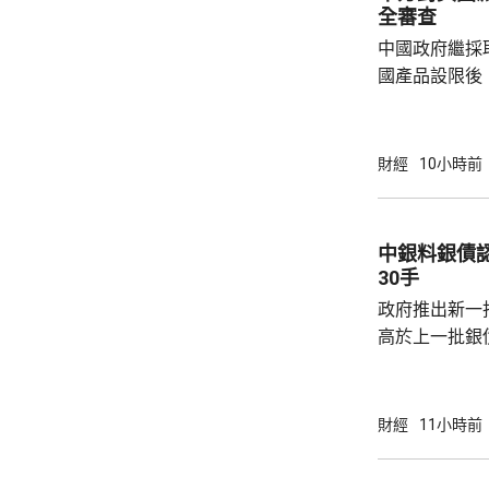
全審查
中國政府繼採
國產品設限後
告，對美國網絡安
Network
公告指，為保
財經
10小時前
行，防範網絡
依據《國家安
拓產品實施網絡安全審
中銀料銀債認購熱烈 建
美國採取5項
30手
兩用物項對出口管
政府推出新一批
高於上一批銀債的3.85
產品部總經理
續，經濟數據
帶動股市和債
財經
11小時前
的銀債更有吸
遍約3厘，保證