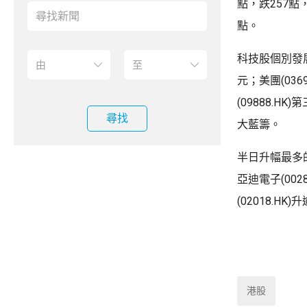
點，跌257點
點。
科技股個別發展，
元；美團(0369
(09888.H
尋找
大藍籌。
半日升幅最多的
亞迪電子(0028
(02018.HK
港股