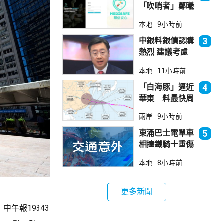
「吹哨者」鄭曦
琳踢保 警：仍
本地
9小時前
進行刑事調查
中銀料銀債認購
3
熱烈 建議考慮
認購20至30手
本地
11小時前
「白海豚」逼近
4
華東 料最快周
日登陸浙閩
兩岸
9小時前
東涌巴士電單車
5
相撞鐵騎士重傷
巴士司機涉危駕
本地
8小時前
被捕
更多新聞
午報19343