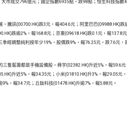
，大市成交796億元；國企指數6935點，跌98點；恒生科技指數43
騰訊(00700.HK)跌3元，報404.6元；阿里巴巴(09988.HK)跌近
0.HK)跌逾2%，報168.8元；京東(09618.HK)跌0.1元，報137.
K)第三季經調整純利按年少19%，股價跌9%，報76.25元，跌7.6
三隻藍籌都是手機設備股，舜宇(02382.HK)升近5%，報59.6元
5.HK)升近5%，報34.35元；小米(01810.HK)升3%，報29.05
)升逾9%，報34.7元；丘鈦科技(01478.HK)升逾7%，報5.88元。