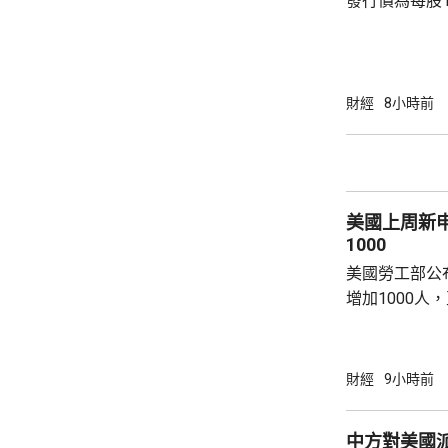
發行價為每股1
元。網上及網
為下周三。 宇樹科技今次IPO採用戰略配售、
網下發行與網
開發行新股4
財經
8小時前
總股本比例為1
萬股，網下初
戰略配售數量
樹科技總股本..
美國上周新
1000
美國勞工部公
增加1000人
20.2萬人；前
反映實況的四
19.8萬。
財經
9小時前
中方對美國