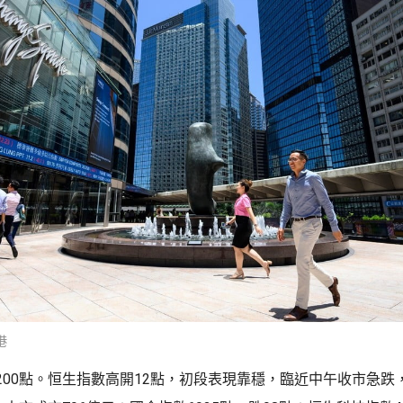
港
00點。恒生指數高開12點，初段表現靠穩，臨近中午收市急跌，中