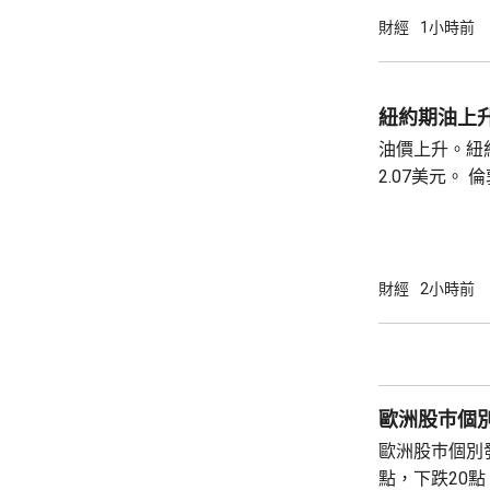
財經
1小時前
紐約期油上升
油價上升。紐約
2.07美元。 倫敦布蘭特期油收巿報82.49美
元，上升3.0
財經
2小時前
歐洲股巿個
歐洲股巿個別發展。 英國股巿收
點，下跌20點。 法國股巿收巿報869