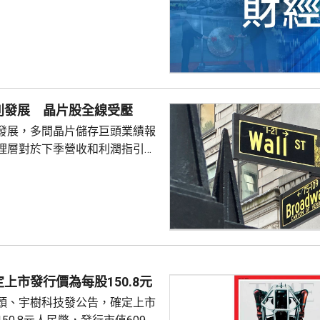
別發展 晶片股全線受壓
發展，多間晶片儲存巨頭業績報
理層對於下季營收和利潤指引未
望，引發對晶片股板塊「增長見
晶片板塊全線受壓，西部數據開
11%。 道瓊斯工業平均
，跌33點； 標準普爾500
； 納斯達克指數報
56點。
上市發行價為每股150.8元
頭、宇樹科技發公告，確定上市