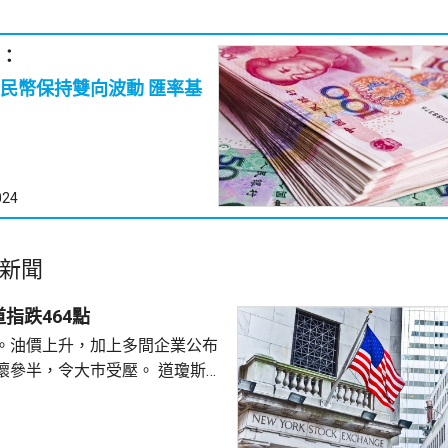
：
民幣保持雙向波動 匯率基
024
新聞
指跌464點
。油價上升，加上多間企業公布
半，令大巿受壓。 道瓊斯工
53885點，下跌464點。 納
26348點，下跌15點。 標普
7709點，下跌13點。