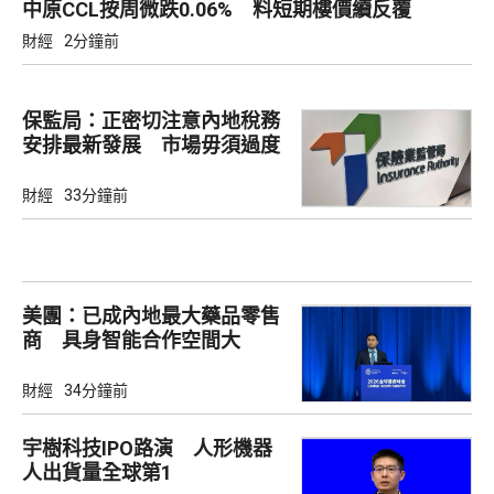
中原CCL按周微跌0.06% 料短期樓價續反覆
財經
2分鐘前
保監局：正密切注意內地稅務
安排最新發展 市場毋須過度
解讀
財經
33分鐘前
美團：已成內地最大藥品零售
商 具身智能合作空間大
財經
34分鐘前
宇樹科技IPO路演 人形機器
人出貨量全球第1