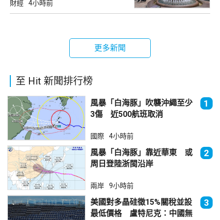
財經
4小時前
更多新聞
至 Hit 新聞排行榜
風暴「白海豚」吹襲沖繩至少
1
3傷 近500航班取消
國際
4小時前
風暴「白海豚」靠近華東 或
2
周日登陸浙閩沿岸
兩岸
9小時前
美國對多晶硅徵15%關稅並設
3
最低價格 盧特尼克：中國無