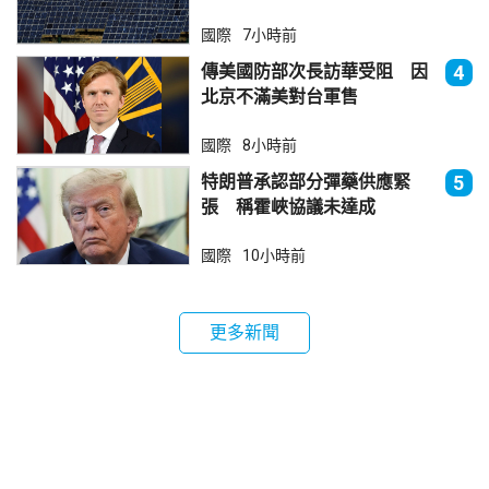
法再傾銷
國際
7小時前
傳美國防部次長訪華受阻 因
4
北京不滿美對台軍售
國際
8小時前
特朗普承認部分彈藥供應緊
5
張 稱霍峽協議未達成
國際
10小時前
更多新聞