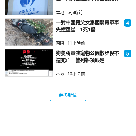
不大
本地
5小時前
一對中國籍父女泰國騎電單車
4
失控墮崖 1死1傷
國際
11小時前
狗隻將軍澳寵物公園散步後不
5
適死亡 警列雜項跟進
本地
10小時前
更多新聞