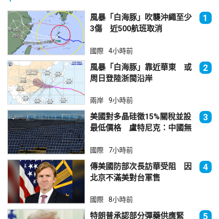
風暴「白海豚」吹襲沖繩至少
1
3傷 近500航班取消
國際
4小時前
風暴「白海豚」靠近華東 或
2
周日登陸浙閩沿岸
兩岸
9小時前
美國對多晶硅徵15%關稅並設
3
最低價格 盧特尼克：中國無
法再傾銷
國際
7小時前
傳美國防部次長訪華受阻 因
4
北京不滿美對台軍售
國際
8小時前
特朗普承認部分彈藥供應緊
5