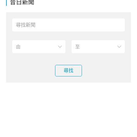
昔日新聞
尋找