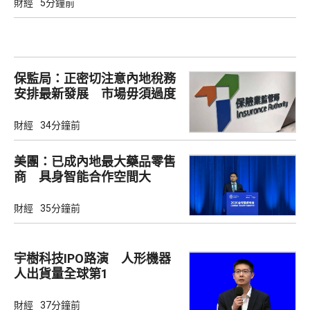
財經
5分鐘前
保監局：正密切注意內地稅務
安排最新發展 市場毋須過度
解讀
財經
34分鐘前
美團：已成內地最大藥品零售
商 具身智能合作空間大
財經
35分鐘前
宇樹科技IPO路演 人形機器
人出貨量全球第1
財經
37分鐘前