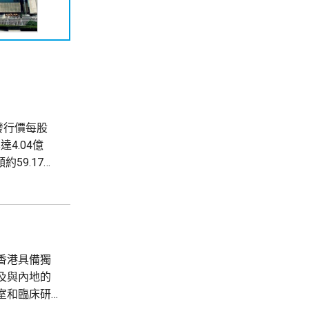
發行價每股
4.04億
59.17億
經理王興興，
香港具備獨
及與內地的
室和臨床研