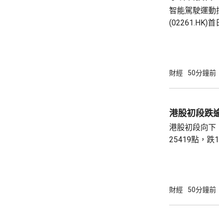
智能駕駛運動
(02261.H
10.42元高62%。 拿森科技公開發售
額認購2512
發售錄得2.1
下限定價。集資
財經
50分鐘前
作加強研發能
及升級生產及
的國際品牌知
港股初段跌
港股初段向下
25419點，
數8453點，
跌35點。 昨日跌逾6%的友邦(01299.HK)今早
跌0.35元，報72
元，報159.8元
財經
50分鐘前
231.2元。 九龍倉置業(01997.HK)昨日業績後
股價急升逾13%