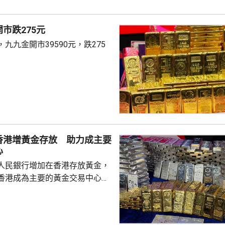
市跌275元
九九金開市39590元，跌275
香港增黃金存放 助力成主要
心
人民銀行增加在香港存放黃金，
香港成為主要的黃金交易中心。
人士指，人行一直在將部分黃金
移回國，過去幾個月已在香港增
預料趨勢持續。人行和外匯管理