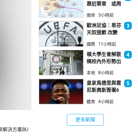
靠近華東 或周
日登陸浙閩沿岸
兩岸
3小時前
歐洲足協：恩芬
3
天奴道歉 改變
不了抵制世界盃
國際
11小時前
立場
嶺大學生會解散
4
稱校內外形勢出
現變化
本地
8小時前
皇家馬德里與雲
5
尼斯奧斯簽署6
年新約
體育
4小時前
更多新聞
車解決方案BU