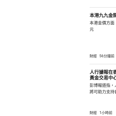
本港九九金開
本港金價方面，
元
財經
56分鐘前
人行據報在
黃金交易中
彭博報道指，
將可助力支持
報道引述知情
儲備由倫敦轉
加黃金存儲，
財經
1小時前