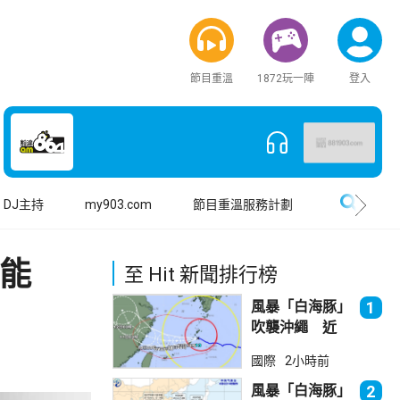
節目重溫
1872玩一陣
登入
搜尋
DJ主持
my903.com
節目重溫服務計劃
技能
至 Hit 新聞排行榜
風暴「白海豚」
1
吹襲沖繩 近
500航班取消
國際
2小時前
風暴「白海豚」
2