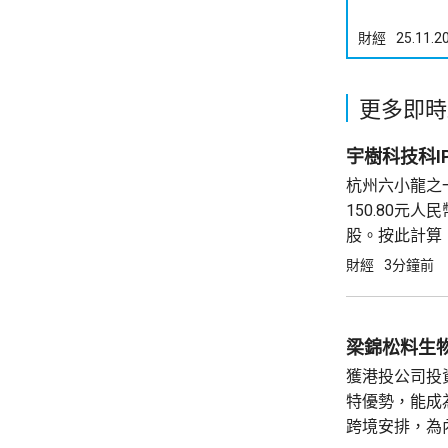
財經
25.11.2
更多即時
宇樹科技科IP
杭州六小龍之
150.80元
股。按此計算，
元，創下人形
財經
3分鐘前
直接及間接合計
梁錦松料生
獲港投公司投
特優勢，能成
跨境安排，為