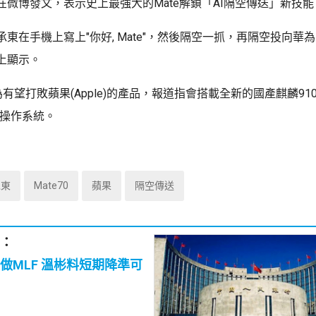
在微博發文，表示史上最強大的Mate解鎖「AI隔空傳送」新技能
東在手機上寫上"你好, Mate"，然後隔空一抓，再隔空投向華
上顯示。
被視為有望打敗蘋果(Apple)的產品，報道指會搭載全新的國產麒麟91
版操作系統。
承東
Mate70
蘋果
隔空傳送
：
做MLF 溫彬料短期降準可