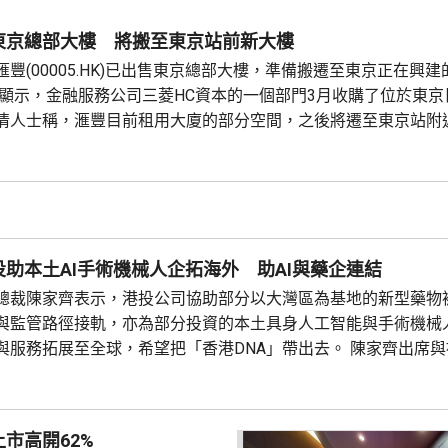
東京總部大樓 將搬至東京站前新大樓
豐(00005.HK)已出售東京總部大樓，準備搬遷至東京正在興
息顯示，金融服務公司三菱HC資本的一個部門3月收購了位於東京
情人士稱，滙豐目前租用大廈的部分空間，之後將遷至東京站附
工的綜合辦公樓。 新辦公大樓位於八重洲地區，是東京車站前一個
本行政總裁兼子健雄本周在LinkedIn上發文指，毗鄰...
助本土AI手術機械人企拓海外 助AI與藥企連結
總裁陳家齊表示，港投公司協助部分以大灣區為基地的新型藥物
與監管路徑接軌，亦為部分投資的本土具身人工智能與手術機械
與服務拓展至全球，希望把「香港DNA」帶出去。 陳家齊出席
第二屆全球醫療峰會時表示，港投投資了不少人工智能公司，其
將它們與藥物公司連結，令藥物研發變得更便宜、更快、更好。
市高開62%