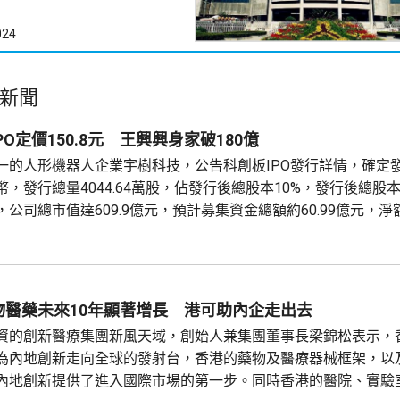
024
新聞
O定價150.8元 王興興身家破180億
一的人形機器人企業宇樹科技，公告科創板IPO發行詳情，確定
人民幣，發行總量4044.64萬股，佔發行後總股本10%，發行後總股本達
公司總市值達609.9億元，預計募集資金總額約60.99億元，淨額約
機器人行業募資規模新高。 1990年出生的創始人、董事長兼總
持股33.36%，對應股權市值約...
物醫藥未來10年顯著增長 港可助內企走出去
資的創新醫療集團新風天域，創始人兼集團董事長梁錦松表示，
為內地創新走向全球的發射台，香港的藥物及醫療器械框架，以
內地創新提供了進入國際市場的第一步。同時香港的醫院、實驗