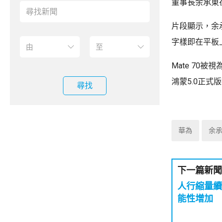
董事長余承東
片段顯示，余承
字樣即在平板
Mate 70
鴻蒙5.0正式
尋找
華為
余
下一篇新聞
人行縮量續
能性增加