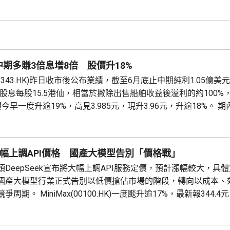
準運作。而且香港具有全球資本與連接性，香港的金融市場與專
科學公司走向海外。此外，內地醫療服務亦正在成為國際病患目
期多賺3倍息增8倍 股價升18%
2343.HK)昨日收市後公布業績，截至6月底止中期純利1.05億美
期股息每股15.5港仙，相當於撇除出售船舶收益後溢利的約100%
價今早一度升逾19%，高見3.985元，現升3.96元，升逾18%。 
，按年多8.5%。 行政總裁Martin Fruergaard指，年內乾散貨運
.
ek大幅上調API價格 國產大模型告別「價格戰」
DeepSeek宣布將大幅上調API服務定價，預計漲幅較大，具
國產大模型行業正式告別以低價搶佔市場的階段，轉向以成本、
周期。 MiniMax(00100.HK)一度颷升逾17%，最新報344.4元
智譜(02513.HK)一度升16%，最新報1236元，升149元，升1
的核...