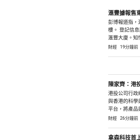
滙豐據報售
彭博報道指，滙
樓。 登記信
滙豐大廈。知
2029年竣
財經
19分鐘前
一部分。滙豐日
陳家齊：港投
港投公司行政
與香港的科學
平台，將產品
風天域合辦的
財經
26分鐘前
型公司，積極
等新興...
拿森科技首上