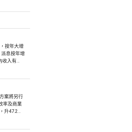
業服務，正
的地，他們
元，按年大增
，派息按年增
期內收入有
市場持續走強，
體方案將另行
效率及商業
，升47.2
3%。 分析指，