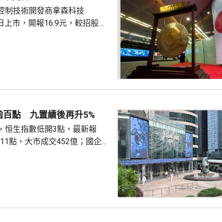
控制技術開發商拿森科技
K)首日上市，開報16.9元，較招股價
部分獲超
倍，一手100股，中籤率8%。國際
2倍認購。最終發售價10.42元，
所得淨款項約5.33億元，將用
力及進一步擴大產品組合，擴大
製造能力，提升服務及提高集團
名度等。
逾百點 九置績後再升5%
，恒生指數低開3點，最新報
跌111點，大市成交452億；國企指
跌45點；恒生科技指數4785點，
.8元；滙豐(00005.HK)跌0.3
；渣打(02888.HK)跌逾1%，報
，今早再升逾6%，...