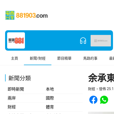
主頁
新聞/財經
節目精華
馬路的事
最
余承東
新聞分類
即時新聞
本地
財經
發佈 25.1
Share to Face
Share t
兩岸
國際
財經
體育