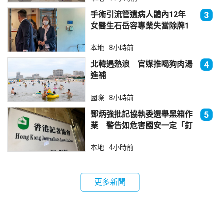
手術引流管遺病人體內12年
3
女醫生石岳容專業失當除牌1
個月
本地
8小時前
北韓遇熱浪 官媒推喝狗肉湯
4
進補
國際
8小時前
鄧炳強批記協執委選舉黑箱作
5
業 警告如危害國安一定「釘
死你」
本地
4小時前
更多新聞