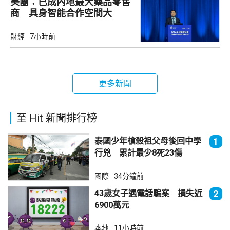
美團：已成內地最大藥品零售
商 具身智能合作空間大
財經
7小時前
更多新聞
至 Hit 新聞排行榜
泰國少年槍殺祖父母後回中學
1
行兇 累計最少8死23傷
國際
34分鐘前
43歲女子遇電話騙案 損失近
2
6900萬元
本地
11小時前