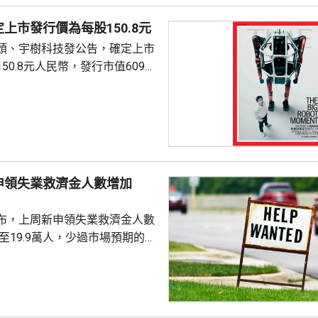
上市發行價為每股150.8元
頭、宇樹科技發公告，確定上市
50.8元人民幣，發行市值609億
下申購日為下周一，繳款截止日
上發行相結合的方式進行，擬公
040多萬股，擬發行數量佔發行後
0%。網上初始發行數量為647
始發行數量為2580多萬股，初始
申領失業救濟金人數增加
約為809萬股。發行完成後，宇
.
布，上周新申領失業救濟金人數
，至19.9萬人，少過市場預期的
值經修訂後增至19.8萬人。 更能
周平均數就減少4500人，至逾