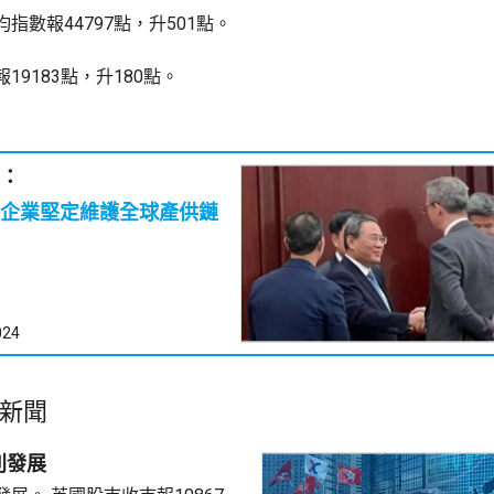
指數報44797點，升501點。
19183點，升180點。
：
企業堅定維護全球產供鏈
024
新聞
別發展