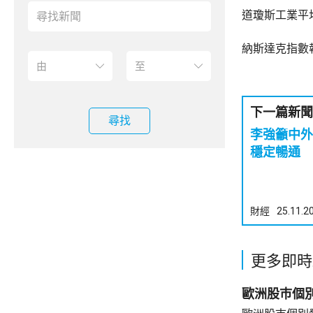
道瓊斯工業平均
納斯達克指數報
下一篇新聞
尋找
李強籲中外
穩定暢通
財經
25.11.2
更多即時
歐洲股巿個