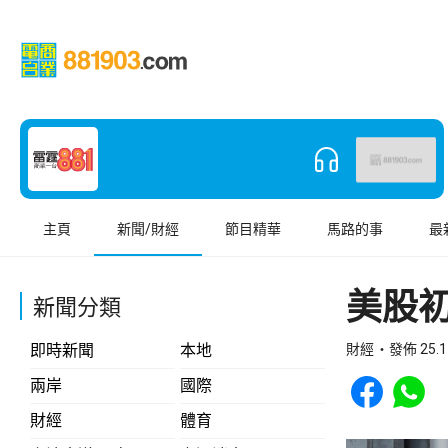
主頁
新聞/財經
節目精華
馬路的事
最
美股初
新聞分類
即時新聞
本地
財經
發佈 25.1
Share to Face
Share t
兩岸
國際
財經
體育