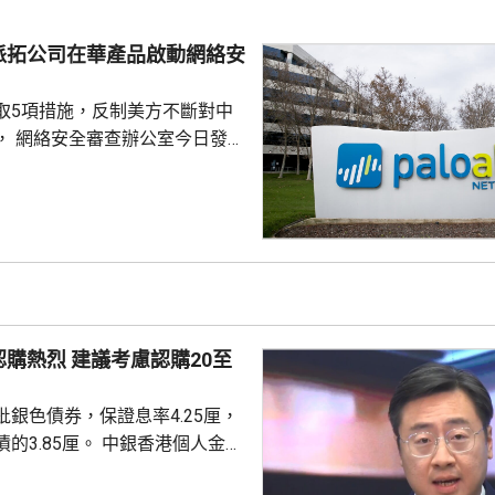
派拓公司在華產品啟動網絡安
取5項措施，反制美方不斷對中
， 網絡安全審查辦公室今日發公
全公司、派拓（Palo Alto
s）在華銷售產品啟動網絡安全審查。
障關鍵信息基礎設施安全穩定運
安全風險隱患，維護國家安全，
全法》及《網絡安全法》，對派
查。 商務部昨日宣布對
反制措施，包括加強無人機相關
議考慮認購20至
...
銀色債券，保證息率4.25厘，
厘。 中銀香港個人金融
周國昌表示，地緣政治局勢持