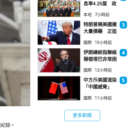
息率4.25厘 政
府：參考市況具
本地
7小時前
吸引力
特朗普稱美國擁
3
大量彈藥 正追
捕叛國「洩密
國際
10小時前
者」
伊朗總統指聯絡
4
穆傑塔巴非常困
難 斥有人試圖
國際
12小時前
製造分裂
中方斥美國渲染
5
「中國威脅」
阻止阿根廷企業
國際
11小時前
與華為合作
更多新聞
議紀錄。