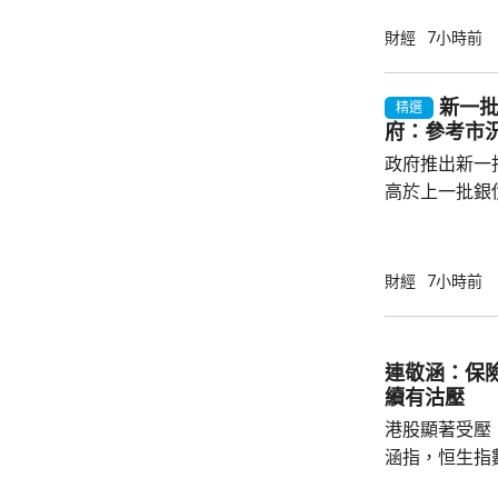
續，經濟數據
帶動股市和債
財經
7小時前
的銀債更有吸
遍約3厘，保證
新一批
精選
引。他指，近
府：參考市
年超過30萬
政府推出新一批
多，建議市民可考
高於上一批銀債
目標發行額50
每人最高配發
100手債券；
財經
7小時前
之前出生、年
至9月4日接受
符合認購資格
連敬涵：保
額上調至最多550億元。
續有沽壓
長許...
港股顯著受壓
涵指，恒生指
重磅藍籌騰訊(0