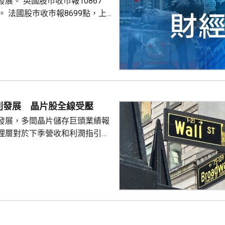
巿報10867
9點，上
別發展 晶片股全線受壓
發展，多間晶片儲存巨頭業績報
理層對於下季營收和利潤指引未
望，引發對晶片股板塊「增長見
晶片板塊全線受壓，西部數據開
11%。 道瓊斯工業平均
，跌33點； 標準普爾500
； 納斯達克指數報
56點。