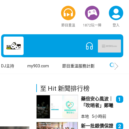
節目重溫
1872玩一陣
登入
搜尋
DJ主持
my903.com
節目重溫服務計劃
至 Hit 新聞排行榜
藥倍安心風波｜
1
「吹哨者」鄭曦
琳踢保 警：仍
本地
5小時前
進行刑事調查
新一批銀債保證
2