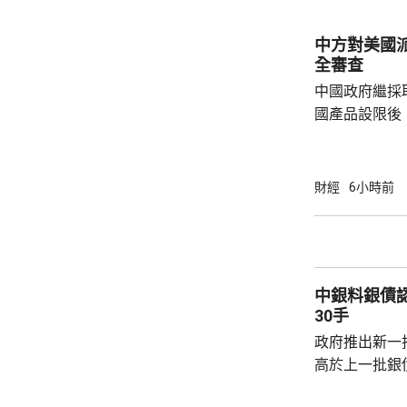
中方對美國
全審查
中國政府繼採
國產品設限後
告，對美國網絡安
Network
公告指，為保
財經
6小時前
行，防範網絡
依據《國家安
拓產品實施網絡安全審
美國採取5項
中銀料銀債認購熱烈 建
兩用物項對出口管
30手
政府推出新一批
高於上一批銀債的3.85
產品部總經理