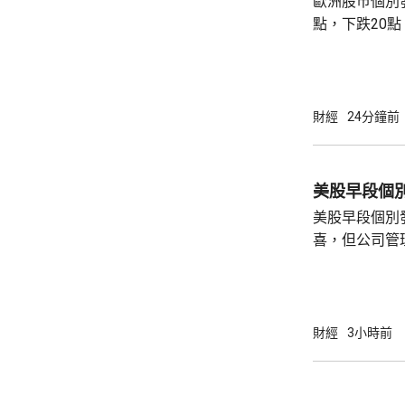
歐洲股巿個別發展。 英國股巿收
點，下跌20點。 法國股巿收巿報869
升30點。 德國股巿收巿報26140點，上升13
點。
財經
24分鐘前
美股早段個
美股早段個別
喜，但公司管
能滿足市場期
頂」的恐慌，
市跌14%，閃迪亦下挫
指數最新報54315點
財經
3小時前
指數報7726點，升3點
26418點，升