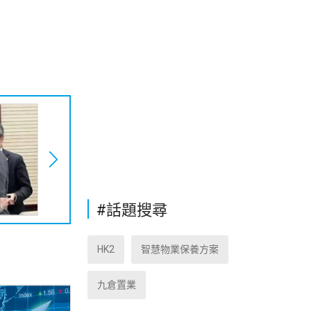
#話題搜尋
HK2
智慧物業保養方案
九倉置業