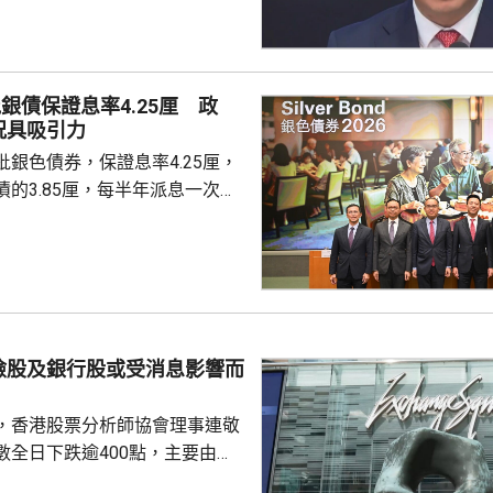
、企業盈利及通脹形勢不穩定，
市波動，令風險較低及收益穩定
引力。現時市場定期存款利率普
息率4.25厘的水平合理且吸
銀債保證息率4.25厘 政
年銀色債券的認購反應熱烈，每
況具吸引力
人參與，預料今次認購人數會更
銀色債券，保證息率4.25厘，
慮購買20...
的3.85厘，每半年派息一次。
0億元，每手1萬元，年期3年。
金額100萬元，即最多獲配發
持有有效香港身份證、1967年或
屆60歲或以上的人士，本月21日
認購。政府預估，約有247萬人
，會視乎認購反應，將目標發行
險股及銀行股或受消息影響而
 財經事務及庫務局局
，香港股票分析師協會理事連敬
數全日下跌逾400點，主要由於
0700.HK)、阿里巴巴