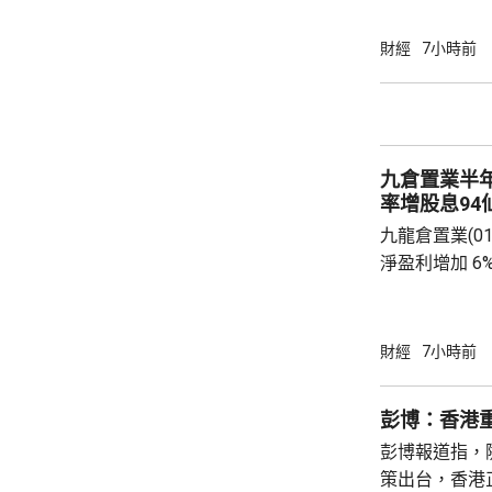
(09988.HK
滙豐(00005
財經
7小時前
1%。他相信
20%，將對
險公司的內地
果消息再進一
九倉置業半
股...
率增股息94
九龍倉置業(01
淨盈利增加 6
開支減少。若
35.47億元
24.06億元。 九倉置業表示，到今年底綜合負
財經
7小時前
債淨額將減少
至約11%。
彭博：香港
決定自2026
彭博報道指，
點，由65%調升
策出台，香港