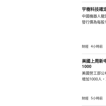
宇樹科技確定
中國機器人龍
發行價為每股1
元。網上及網
為下周三。 宇樹科技今次IPO採用戰略配售、
網下發行與網
開發行新股4
財經
4小時前
總股本比例為1
萬股，網下初
美國上周新
戰略配售數量
1000
樹科技總股本..
美國勞工部公
增加1000人
20.2萬人；前
反映實況的四
19.8萬。
財經
5小時前