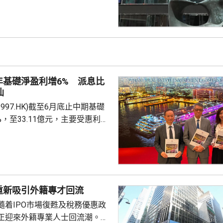
)下跌逾2%，同時友邦(01299.HK)及
.HK)受消息影響，亦分別跌逾6%及
，內地擬向境外保單收益徵稅
內地客來港投保有負面影響，令保
客相關業務增長有困難，提醒如
步惡化，會繼續為保險股及銀行
年基礎淨盈利增6% 派息比
仙
997.HK)截至6月底止中期基礎
%，至33.11億元，主要受惠利息
計入投資物業重估減值淨額
，虧損1.76億元，去年同期是盈利
至約200億元，預計負債率將降
考慮到目前盈利基礎及債務狀況，
重新吸引外籍專才回流
年起將派息比率提高 25個百分
隨着IPO市場復甦及稅務優惠政
至 90%，並持續檢討。第...
正迎來外籍專業人士回流潮。官