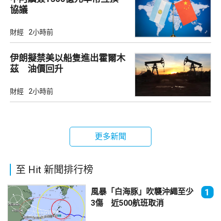
協議
財經
2小時前
伊朗擬禁美以船隻進出霍爾木
茲 油價回升
財經
2小時前
更多新聞
至 Hit 新聞排行榜
風暴「白海豚」吹襲沖繩至少
1
3傷 近500航班取消