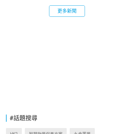
更多新聞
#話題搜尋
HK2
智慧物業保養方案
九倉置業