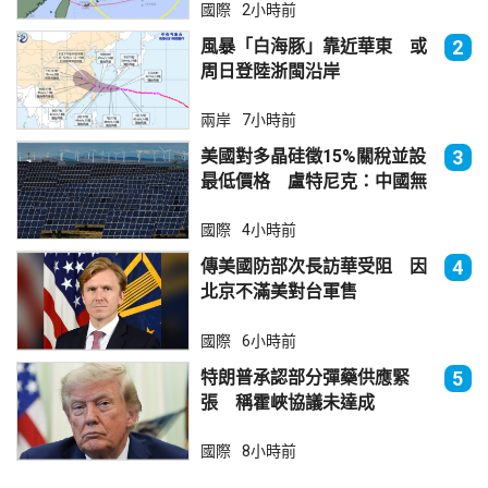
國際
2小時前
風暴「白海豚」靠近華東 或
2
周日登陸浙閩沿岸
兩岸
7小時前
美國對多晶硅徵15%關稅並設
3
最低價格 盧特尼克：中國無
法再傾銷
國際
4小時前
傳美國防部次長訪華受阻 因
4
北京不滿美對台軍售
國際
6小時前
特朗普承認部分彈藥供應緊
5
張 稱霍峽協議未達成
國際
8小時前