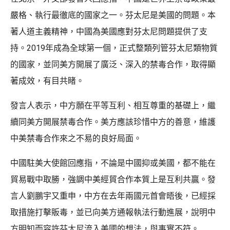
嚴格、執行最徹底的國家之一。芬太尼是美國的問題。本
著人道主義精神，中國為美國應對芬太尼問題提供了支
持。2019年成為全球第一個，正式整類列管芬太尼類物質
的國家，並同美方開展了廣泛、深入的禁毒合作，取得顯
著成效，有目共睹。
發言人表示，中方願在平等互利、相互尊重的基礎上，繼
續同美方開展禁毒合作。美方應該珍惜中方的善意，維護
中美禁毒合作來之不易的良好局面。
中國駐美大使館回應指，不論是中國抑或美國，都不能在
貿易戰中取勝，強調中美經貿合作本質上是互利共贏。發
言人劉鵬宇又重申，中方在去年兩國元首會晤後，已經採
取措施打擊販毒，並已向美方通報執法行動進展，說明中
方明知而容許芬太尼流入美國的想法，與事實不符。