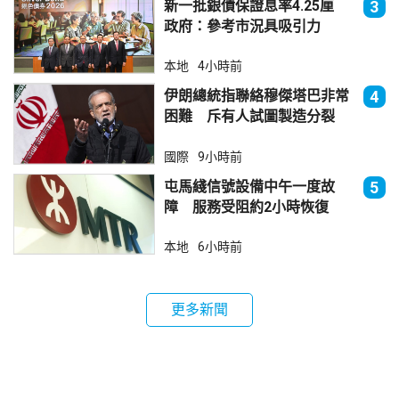
新一批銀債保證息率4.25厘
3
政府：參考市況具吸引力
本地
4小時前
伊朗總統指聯絡穆傑塔巴非常
4
困難 斥有人試圖製造分裂
國際
9小時前
屯馬綫信號設備中午一度故
5
障 服務受阻約2小時恢復
本地
6小時前
更多新聞