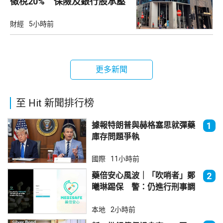
徵稅20% 保險及銀行股承壓
財經
5小時前
更多新聞
至 Hit 新聞排行榜
據報特朗普與赫格塞思就彈藥
1
庫存問題爭執
國際
11小時前
藥倍安心風波｜「吹哨者」鄭
2
曦琳踢保 警：仍進行刑事調
查
本地
2小時前