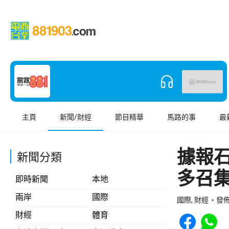
主頁
新聞/財經
節目精華
馬路的事
最
據報
新聞分類
多召
即時新聞
本地
兩岸
國際
國際, 財經
發佈 
Share to Face
Share t
財經
體育