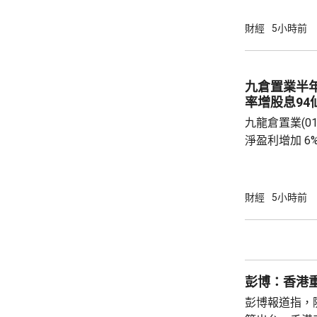
(09988.HK
滙豐(00005
財經
5小時前
1%。他相信
20%，將對
險公司的內地
九倉置業半
果消息再進一
率增股息94
股...
九龍倉置業(01
淨盈利增加 6
開支減少。若
35.47億元
24.06億元。 九倉置業表示，到今年底綜合負
財經
5小時前
債淨額將減少
至約11%。
決定自2026
點，由65%調升
彭博：香港
彭博報道指，