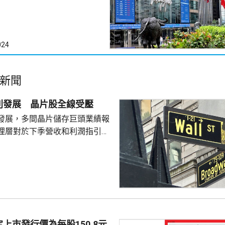
024
新聞
別發展 晶片股全線受壓
發展，多間晶片儲存巨頭業績報
理層對於下季營收和利潤指引未
望，引發對晶片股板塊「增長見
晶片板塊全線受壓，西部數據開
11%。 道瓊斯工業平均
，跌33點； 標準普爾500
； 納斯達克指數報
56點。
上市發行價為每股150.8元