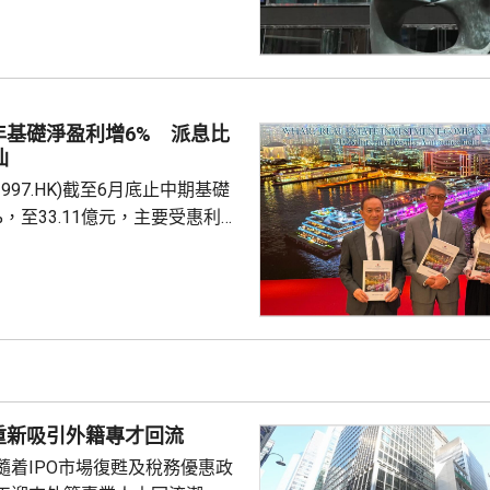
)下跌逾2%，同時友邦(01299.HK)及
.HK)受消息影響，亦分別跌逾6%及
，內地擬向境外保單收益徵稅
內地客來港投保有負面影響，令保
客相關業務增長有困難，提醒如
年基礎淨盈利增6% 派息比
步惡化，會繼續為保險股及銀行
仙
997.HK)截至6月底止中期基礎
%，至33.11億元，主要受惠利息
計入投資物業重估減值淨額
，虧損1.76億元，去年同期是盈利
至約200億元，預計負債率將降
考慮到目前盈利基礎及債務狀況，
年起將派息比率提高 25個百分
至 90%，並持續檢討。第...
重新吸引外籍專才回流
隨着IPO市場復甦及稅務優惠政