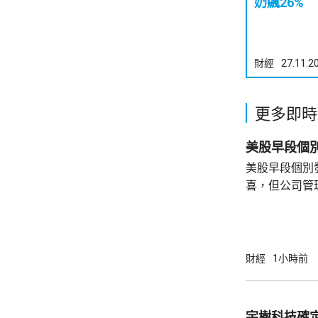
奶飊26%
財經
27.11.2
更多即時
美股早段個
美股早段個別
喜，但公司管
能滿足市場期
頂」的恐慌，
市跌14%，閃迪亦下挫
指數最新報54315點
財經
1小時前
指數報7726點，升3點
26418點，升
宇樹科技確定