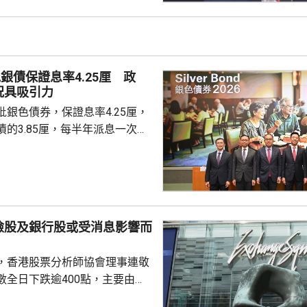
引力。現時市場定期存款利率普
息率4.25厘的水平合理且吸
年銀色債券的認購反應熱烈，每
人參與，預料今次認購人數會更
銀債保證息率4.25厘 政
慮購買20...
況具吸引力
銀色債券，保證息率4.25厘，
的3.85厘，每半年派息一次。
0億元，每手1萬元，年期3年。
金額100萬元，即最多獲配發
持有有效香港身份證、1967年或
屆60歲或以上的人士，本月21日
認購。政府預估，約有247萬人
險股及銀行股或受消息影響而
，會視乎認購反應，將目標發行
 財經事務及庫務局局
，香港股票分析師協會理事連敬
數全日下跌逾400點，主要由於
0700.HK)、阿里巴巴