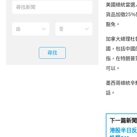
美國總統當選
貨品加徵25
豁免。
加拿大總理杜
國，包括中國
尋找
指，在特朗普
可以。
墨西哥總統辛
話。
下一篇新聞
港股半日反