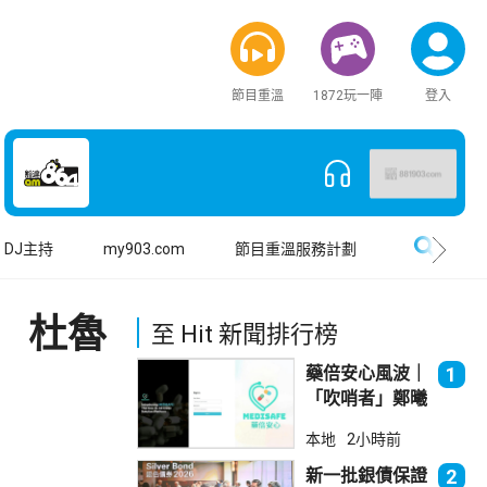
節目重溫
1872玩一陣
登入
搜尋
DJ主持
my903.com
節目重溫服務計劃
 杜魯
至 Hit 新聞排行榜
藥倍安心風波｜
1
「吹哨者」鄭曦
琳踢保 警：仍
本地
2小時前
進行刑事調查
新一批銀債保證
2