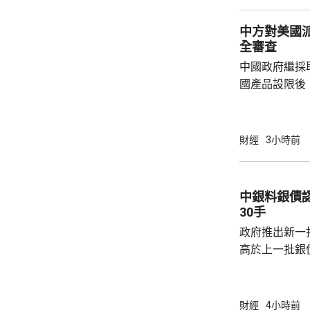
中方對美國
全審查
中國政府繼採
國產品設限後
告，對美國網絡安
Network
公告指，為保
財經
3小時前
行，防範網絡
依據《國家安
拓產品實施網絡安全審
中銀料銀債認購熱烈 建
美國採取5項
30手
兩用物項對出口管
政府推出新一批
高於上一批銀債的3.85
產品部總經理
續，經濟數據
帶動股市和債
財經
4小時前