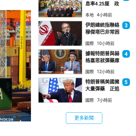
息率4.25厘 政
府：參考市況具
本地
4小時前
吸引力
伊朗總統指聯絡
3
穆傑塔巴非常困
難 斥有人試圖
國際
10小時前
製造分裂
據報特朗普與赫
4
格塞思就彈藥庫
存問題爭執
國際
12小時前
特朗普稱美國擁
5
大量彈藥 正追
捕叛國「洩密
國際
7小時前
者」
更多新聞