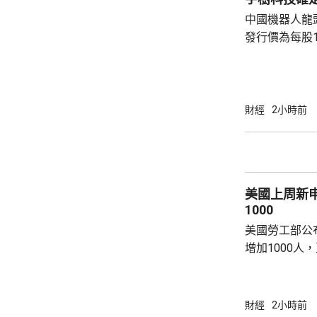
中國機器人龍
發行價為每股1
元。網上及網
為下周三。 宇樹科技今次IPO採用戰略配售、
網下發行與網
開發行新股4
財經
2小時前
總股本比例為1
萬股，網下初
戰略配售數量
樹科技總股本..
美國上周新
1000
美國勞工部公
增加1000人
20.2萬人；前
反映實況的四
19.8萬。
財經
2小時前