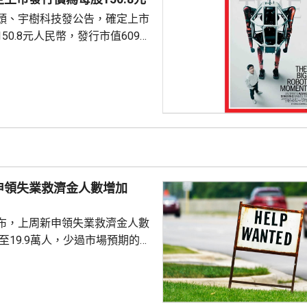
頭、宇樹科技發公告，確定上市
50.8元人民幣，發行市值609億
下申購日為下周一，繳款截止日
上發行相結合的方式進行，擬公
040多萬股，擬發行數量佔發行後
0%。網上初始發行數量為647
始發行數量為2580多萬股，初始
約為809萬股。發行完成後，宇
.
申領失業救濟金人數增加
布，上周新申領失業救濟金人數
，至19.9萬人，少過市場預期的
值經修訂後增至19.8萬人。 更能
周平均數就減少4500人，至逾