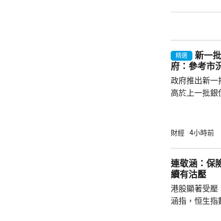
的銀債更有吸
遍約3厘，保證
引。他指，近
年超過30萬
新一批
多，建議市民可考
精選
府：參考市
政府推出新一批
高於上一批銀債
目標發行額50
每人最高配發
100手債券；
財經
4小時前
之前出生、年
至9月4日接受
連敬涵：保
符合認購資格
續有沽壓
額上調至最多550億元。
港股顯著受壓
長許...
涵指，恒生指
重磅藍籌騰訊(0