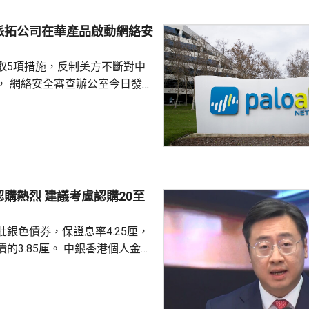
派拓公司在華產品啟動網絡安
取5項措施，反制美方不斷對中
， 網絡安全審查辦公室今日發公
全公司、派拓（Palo Alto
s）在華銷售產品啟動網絡安全審查。
障關鍵信息基礎設施安全穩定運
安全風險隱患，維護國家安全，
全法》及《網絡安全法》，對派
查。 商務部昨日宣布對
議考慮認購20至
反制措施，包括加強無人機相關
...
銀色債券，保證息率4.25厘，
厘。 中銀香港個人金融
周國昌表示，地緣政治局勢持
、企業盈利及通脹形勢不穩定，
市波動，令風險較低及收益穩定