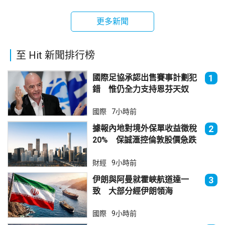
更多新聞
至 Hit 新聞排行榜
國際足協承認出售賽事計劃犯
1
錯 惟仍全力支持恩芬天奴
國際
7小時前
據報內地對境外保單收益徵稅
2
20% 保誠滙控倫敦股價急跌
財經
9小時前
伊朗與阿曼就霍峽航道達一
3
致 大部分經伊朗領海
國際
9小時前