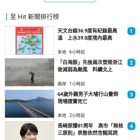
至 Hit 新聞排行榜
天文台錄36.9度有紀錄最高
1
溫 上水39.8度境內最高
本地
6小時前
「白海豚」先後兩次登陸浙江
2
後減弱為颱風 料續北上
兩岸
1小時前
64歲外籍男子大埔行山暈倒
3
現場證實死亡
本地
2小時前
長崎原爆81周年 高市「無核
4
三原則」表態依然含糊其詞