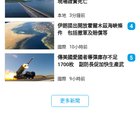
現場證實死亡
本地
3分鐘前
伊朗提出開放霍爾木茲海峽條
4
件 包括撤軍及賠償等
國際
10小時前
傳美國愛國者導彈庫存不足
5
1700枚 副防長促加快生產武
器
國際
9小時前
更多新聞