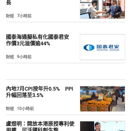
長
財經
7小時前
國泰海通擬私有化國泰君安
作價3元溢價逾44%
財經
9小時前
內地7月CPI按年升0.5% PPI
升幅回落至3.5%
財經
10小時前
盧煜明：開放本港原授專利使
用權 可活躍科創生態