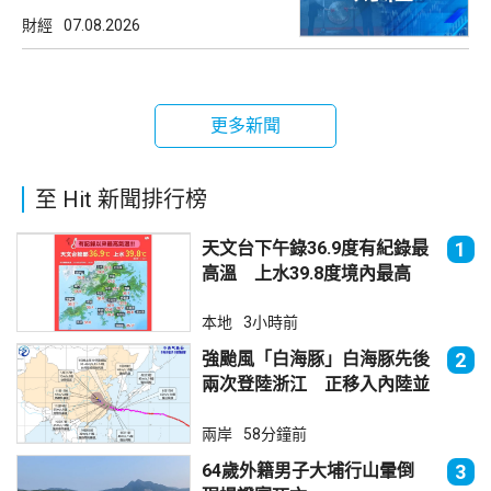
財經
07.08.2026
更多新聞
至 Hit 新聞排行榜
天文台下午錄36.9度有紀錄最
1
高溫 上水39.8度境內最高
本地
3小時前
強颱風「白海豚」白海豚先後
2
兩次登陸浙江 正移入內陸並
減弱
兩岸
58分鐘前
64歲外籍男子大埔行山暈倒
3