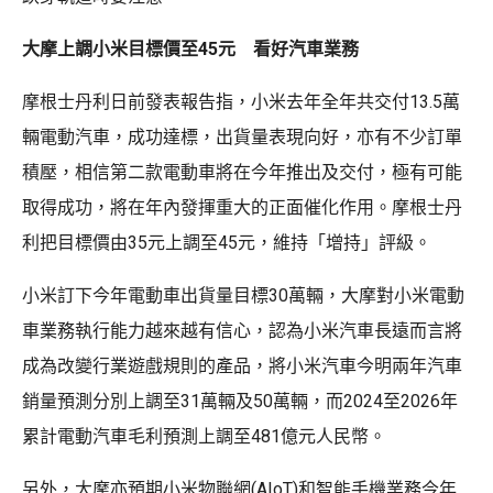
大摩上調小米目標價至45元 看好汽車業務
摩根士丹利日前發表報告指，小米去年全年共交付13.5萬
輛電動汽車，成功達標，出貨量表現向好，亦有不少訂單
積壓，相信第二款電動車將在今年推出及交付，極有可能
取得成功，將在年內發揮重大的正面催化作用。摩根士丹
利把目標價由35元上調至45元，維持「增持」評級。
小米訂下今年電動車出貨量目標30萬輛，大摩對小米電動
車業務執行能力越來越有信心，認為小米汽車長遠而言將
成為改變行業遊戲規則的產品，將小米汽車今明兩年汽車
銷量預測分別上調至31萬輛及50萬輛，而2024至2026年
累計電動汽車毛利預測上調至481億元人民幣。
另外，大摩亦預期小米物聯網(AIoT)和智能手機業務今年