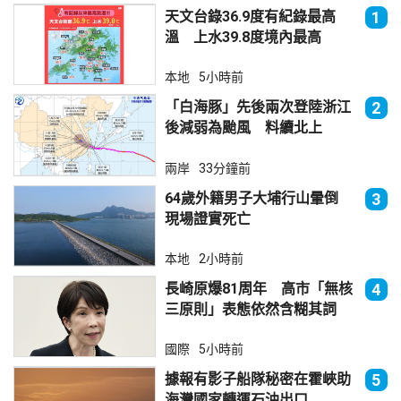
天文台錄36.9度有紀錄最高
1
溫 上水39.8度境內最高
本地
5小時前
「白海豚」先後兩次登陸浙江
2
後減弱為颱風 料續北上
兩岸
33分鐘前
64歲外籍男子大埔行山暈倒
3
現場證實死亡
本地
2小時前
長崎原爆81周年 高市「無核
4
三原則」表態依然含糊其詞
國際
5小時前
據報有影子船隊秘密在霍峽助
5
海灣國家轉運石油出口