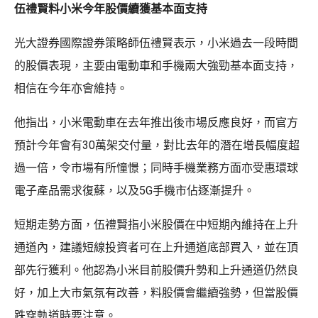
伍禮賢料小米今年股價續獲基本面支持
光大證券國際證券策略師伍禮賢表示，小米過去一段時間
的股價表現，主要由電動車和手機兩大強勁基本面支持，
相信在今年亦會維持。
他指出，小米電動車在去年推出後市場反應良好，而官方
預計今年會有30萬架交付量，對比去年的潛在增長幅度超
過一倍，令市場有所憧憬；同時手機業務方面亦受惠環球
電子產品需求復蘇，以及5G手機市佔逐漸提升。
短期走勢方面，伍禮賢指小米股價在中短期內維持在上升
通道內，建議短線投資者可在上升通道底部買入，並在頂
部先行獲利。他認為小米目前股價升勢和上升通道仍然良
好，加上大市氣氛有改善，料股價會繼續強勢，但當股價
跌穿軌道時要注意。