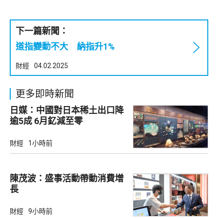
下一篇新聞：
道指變動不大 納指升1%
財經
04.02.2025
更多即時新聞
日媒：中國對日本稀土出口降
逾5成 6月釔減至零
財經
1小時前
陳茂波：盛事活動帶動消費增
長
財經
9小時前