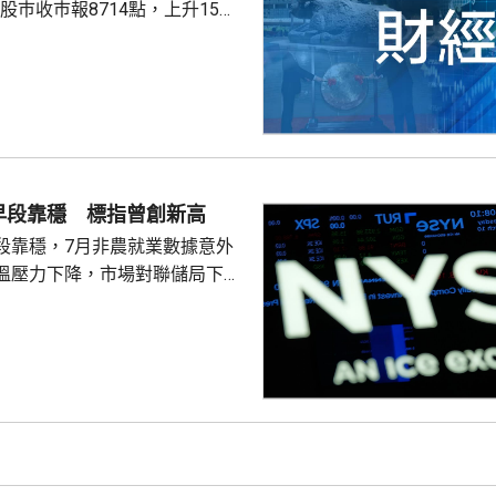
股巿收巿報26319點，上升179點。
早段靠穩 標指曾創新高
段靠穩，7月非農就業數據意外
溫壓力下降，市場對聯儲局下月
緒消退，三大主要指數全線向
0指數更一度創下歷史新高，國債
00指數報7737