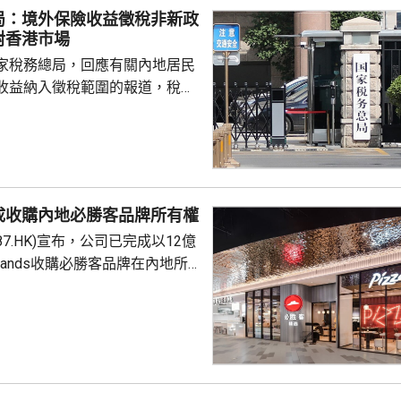
局：境外保險收益徵稅非新政
對香港市場
家稅務總局，回應有關內地居民
收益納入徵稅範圍的報道，稅務
負責人指，按照中國個人所得稅
中國稅收居民需就全球所得，履
境外保險收益也屬於應納稅所得
新政策，更不是專門針對香港保
 負責人指，居民個人
成收購內地必勝客品牌所有權
包括保險收益在內，應依法繳納
87.HK)宣布，公司已完成以12億
是國際通行做法，亦是中國個人
Brands收購必勝客品牌在內地所
來，一直堅持的基本原則...
定2027年和2028年每年淨新
家的目標，預計加速至每年超過
成本節約，預計會推動必勝客扣
餐廳利潤率和經營利潤率提升