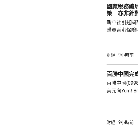
國家稅務總
策 亦非針
新華社引述國
購買香港保險
總局相關司局
法相關規定，
行納稅義務，
財經
9小時前
的範疇，並非
險市場，無需過度解讀。
百勝中國完
從境外取得，
百勝中國(099
個人所得稅，
美元向Yum! 
所得稅法實施以
有權的交易。 百勝中國首席執行官屈翠容表
示，將必勝客原
增超過600
800家。 免去向Yum! Brands支付3%的特許經
財經
9小時前
營費所帶來的
除增值稅後的