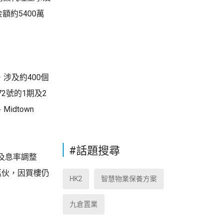
約5400萬
，涉及約400個
2號的1期及2
dtown
#話題搜尋
及息率調整
萬伙，因買樓仍
HK2
智慧物業保養方案
九倉置業