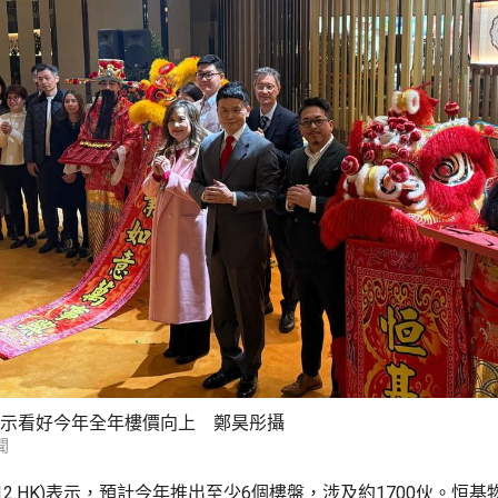
)表示看好今年全年樓價向上 鄭昊彤攝
聞
012.HK)表示，預計今年推出至少6個樓盤，涉及約1700伙。恒