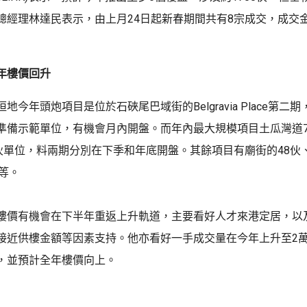
總經理林達民表示，由上月24日起新春期間共有8宗成交，成交金額
年樓價回升
地今年頭炮項目是位於石硤尾巴域街的Belgravia Place第二期
準備示範單位，有機會月內開盤。而年內最大規模項目土瓜灣道7
伙單位，料兩期分別在下季和年底開盤。其餘項目有廟街的48伙、Mi
伙等。
樓價有機會在下半年重返上升軌道，主要看好人才來港定居，以
接近供樓金額等因素支持。他亦看好一手成交量在今年上升至2
，並預計全年樓價向上。