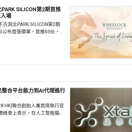
交易相關成本、利息...
ARK SILICON第2期首推
萬入場
洞北PARK SILICON第2期
INGS公布首張價單，首推65伙，扣
扣優惠後，折實售價505.7萬至
實呎價介乎15903至18174元，折
1元。項目明日開放示範單位予公
，預計8月中旬首輪發售。
整合平台能力到AI代理進行
228.HK)聯合創始人兼首席執行官
療峰會上表示，在人工智能驅動
 Science)上，醫藥研發是最佳實驗
涉及到幾乎所有的自然學科，並