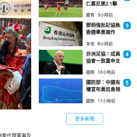
仁慕尼黑2:1擊
敗阿士東維拉
體育
3小時前
鄧炳強批記協執
3
委選舉黑箱作
業 警告如危害
本地
8小時前
國安一定「釘死
你」
非洲足協：成員
4
協會一致重申支
持恩芬天奴
國際
10小時前
國防部：中國有
5
權宣布黃岩島領
海基線 菲方侵
國際
11小時前
犯主權
更多新聞
基物業代理董事及