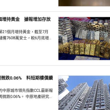
跨尺度的複雜科學問題。他又
立出能像科學家一樣，能獨自完
證的閉環系統，近期已將平台能
1個增持黃金 據報增加存放
us Agent，能調度專家技能與真
設施，完成真正的科研項目，並
第21個月增持黃金，截至7月
備7608萬安士，較6月底增加
貨金靠穩，徘徊4300美元水
支持香港成為主要的黃金交易中
知情人士指，人行一直在將部分
敦轉移回國，過去幾個月已在香
預料趨勢持續。 香港上月啟
周微跌0.06% 料短期樓價續
金清算系統。人行行長潘功勝在
將繼續提高國...
的中原城市領先指數CCL最新報
0.06%。 中原地產研究部
楊明儀指出，樓價已由低位回升
買家追價轉趨審慎，而業主態度