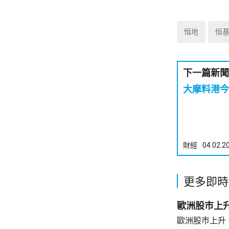
恒地
恒
下一篇新聞
大摩料港今
財經
04.02.2
更多即時
歐洲股巿上
歐洲股巿上升。 英國股巿收巿報10901