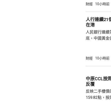
需要降決不少
財經
10小時前
指，目標是建
成由猜想到驗
人行連續2
力整合為Geni
在港
實實驗和基礎
人民銀行連續
已...
底，中國黃金儲
64萬安士。現
平。 彭博報道指，人民銀行增加在香港存放黃
金，將可助力
財經
10小時前
心。報道引述
黃金儲備由倫
港增加黃金存儲，
中原CCL按
動試運行的黃
反覆
啟動儀式表示，
反映二手樓價
159.82點，按周微跌
高級聯席董事
近兩成，二手