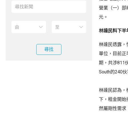
營業（一）部
元。
林達民料下半
林達民透露，恒
尋找
單位，目前正
期，共涉811
South的240
林達民認為，
下，租金開始
然屬剛性需求