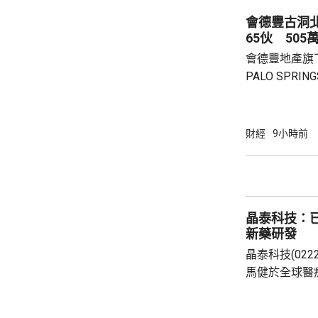
2.8%。在計入
會德豐古洞北P
65伙 505
會德豐地產旗下古
PALO SPR
除最高15%折
866.9萬，折
實均呎1767
財經
9小時前
眾參觀及收票
晶泰科技：已
新藥研發
晶泰科技(02
馬健於全球醫
科學(AI for
場，因為當中