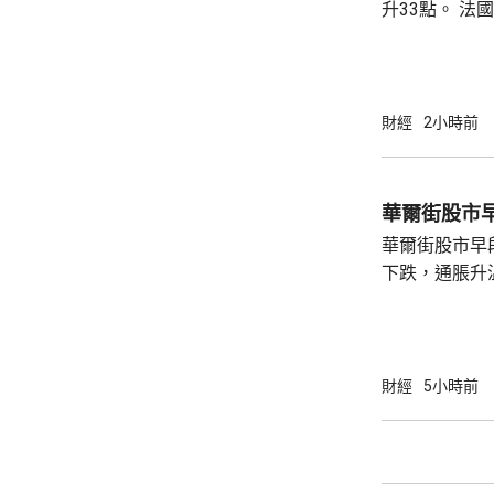
升33點。 法國股巿收巿報8714點，上升15
點。 德國
財經
2小時前
華爾街股市
華爾街股市早
下跌，通脹升
加息的恐慌情
上，標普50
孳息率下跌。 道瓊斯工業平均指數最新報
53965點，升80點； 標準普爾5
財經
5小時前
點，升27點； 納斯達克指數報26600點，升
250點。