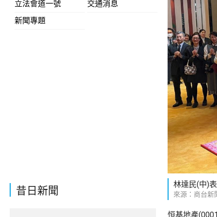
立法會道一號
交通消息
新聞專題
林達民(中
昔日新聞
來源：商台新
恒基地產(00