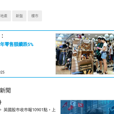
基地產
新盤
樓市
：
年零售額續跌5%
025
新聞
升
點，上