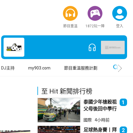
節目重溫
1872玩一陣
登入
搜尋
DJ主持
my903.com
節目重溫服務計劃
至 Hit 新聞排行榜
泰國少年槍殺祖
1
父母後回中學行
兇 累計最少8
國際
4小時前
死23傷
足球熱身賽丨拜
2