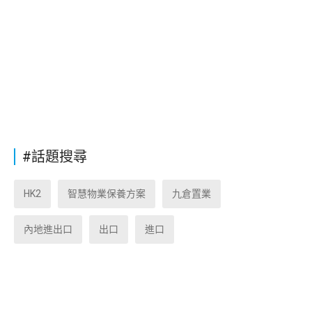
#話題搜尋
HK2
智慧物業保養方案
九倉置業
內地進出口
出口
進口