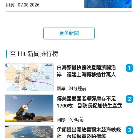
財經
07.08.2026
更多新聞
至 Hit 新聞排行榜
白海豚最快傍晚登陸浙閩沿
1
岸 福建上海轉移逾廿萬人
兩岸
34分鐘前
傳美國愛國者導彈庫存不足
2
1700枚 副防長促加快生產武
器
國際
2小時前
伊朗提出開放霍爾木茲海峽條
3
件 包括撤軍及賠償等