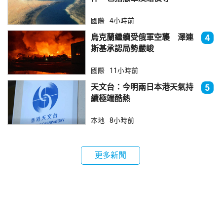
國際
4小時前
烏克蘭繼續受俄軍空襲 澤連
4
斯基承認局勢嚴峻
國際
11小時前
天文台：今明兩日本港天氣持
5
續極端酷熱
本地
8小時前
更多新聞