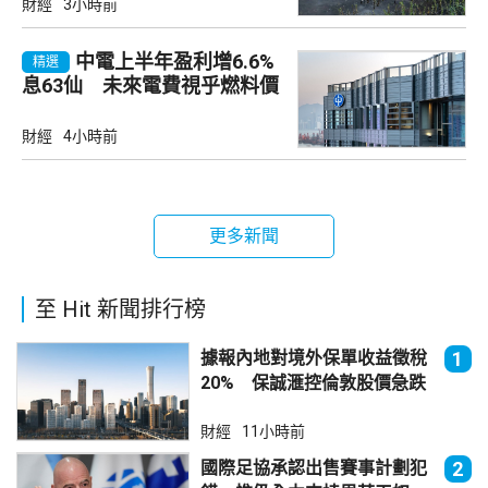
財經
3小時前
中電上半年盈利增6.6%
精選
息63仙 未來電費視乎燃料價
及成本
財經
4小時前
更多新聞
至 Hit 新聞排行榜
據報內地對境外保單收益徵稅
1
20% 保誠滙控倫敦股價急跌
財經
11小時前
國際足協承認出售賽事計劃犯
2