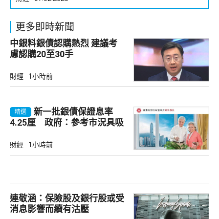
更多即時新聞
中銀料銀債認購熱烈 建議考
慮認購20至30手
財經
1小時前
新一批銀債保證息率
精選
4.25厘 政府：參考市況具吸
引力
財經
1小時前
連敬涵：保險股及銀行股或受
消息影響而續有沽壓