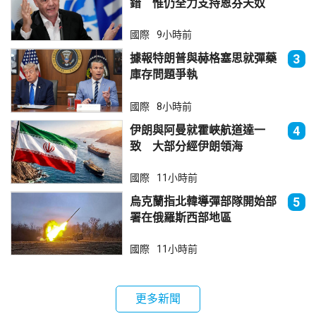
錯 惟仍全力支持恩芬天奴
國際
9小時前
據報特朗普與赫格塞思就彈藥
3
庫存問題爭執
國際
8小時前
伊朗與阿曼就霍峽航道達一
4
致 大部分經伊朗領海
國際
11小時前
烏克蘭指北韓導彈部隊開始部
5
署在俄羅斯西部地區
國際
11小時前
更多新聞