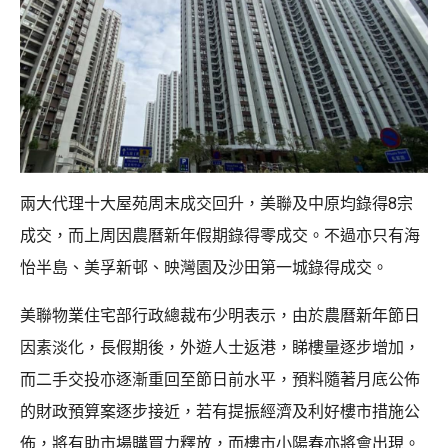
兩大代理十大屋苑周末成交回升，美聯及中原均錄得8宗
成交，而上周因農曆新年假期錄得零成交。不過亦只有海
怡半島、美孚新邨、映灣園及沙田第一城錄得成交。
美聯物業住宅部行政總裁布少明表示，由於農曆新年節日
因素淡化，長假期後，外遊人士返港，睇樓量逐步增加，
而二手交投亦逐漸重回至節日前水平，預料隨著月底公佈
的財政預算案逐步接近，若有提振經濟及利好樓市措施公
佈，將有助市場購買力釋放，而樓市小陽春亦將會出現。