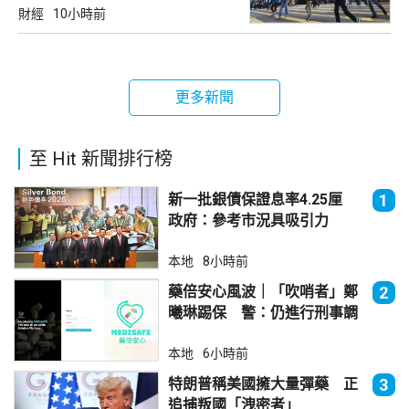
財經
10小時前
更多新聞
至 Hit 新聞排行榜
新一批銀債保證息率4.25厘
1
政府：參考市況具吸引力
本地
8小時前
藥倍安心風波｜「吹哨者」鄭
2
曦琳踢保 警：仍進行刑事調
查
本地
6小時前
特朗普稱美國擁大量彈藥 正
3
追捕叛國「洩密者」