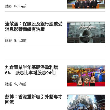
引力
財經
8小時前
連敬涵：保險股及銀行股或受
消息影響而續有沽壓
財經
8小時前
九倉置業半年基礎淨盈利增
6% 派息比率增股息94仙
財經
9小時前
彭博：香港重新吸引外籍專才
回流