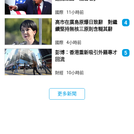
國際
11小時前
高市在廣島原爆日致辭 對繼
4
續堅持無核三原則含糊其辭
國際
4小時前
彭博：香港重新吸引外籍專才
5
回流
財經
10小時前
更多新聞