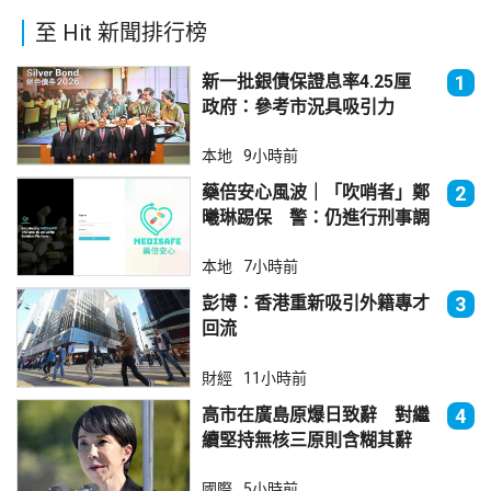
至 Hit 新聞排行榜
新一批銀債保證息率4.25厘
1
政府：參考市況具吸引力
本地
9小時前
藥倍安心風波｜「吹哨者」鄭
2
曦琳踢保 警：仍進行刑事調
查
本地
7小時前
彭博：香港重新吸引外籍專才
3
回流
財經
11小時前
高市在廣島原爆日致辭 對繼
4
續堅持無核三原則含糊其辭
國際
5小時前