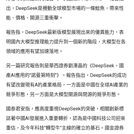
出，DeepSeek是攪動全球模型市場的一條鯰魚，帶來性
能、價格、開源三重衝擊。
報告指，DeepSeek最新版模型展現出來的優異能力，表
明國內大模型推理能力提升到一個新的階段，大模型在各
領域的應用有望加速落地。
另一篇研究報告則是華西證券劉澤晶的《DeepSeek，國
產AI應用的"諾曼第時刻"》。報告指出，DeepSeek的成功
有望改變現有A的產業格局，一方面是中國在全球Al產業的
競爭形態，另一方面是大模型開源與閉源的競爭形態。
國泰君安指，應高度重視DeepSeek的突破，相關創新標
誌著中國AI發展進入重要轉折，認為是中國科技公司迎來
重估，及今年科技"轉型牛"主線的確立的基石。國金證券