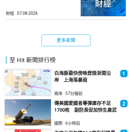
財經
07.08.2026
更多新聞
至 Hit 新聞排行榜
白海豚最快傍晚登陸浙閩沿
1
岸 上海落暴雨
兩岸
57分鐘前
傳美國愛國者導彈庫存不足
2
1700枚 副防長促加快生產武
器
國際
6小時前