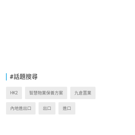
#話題搜尋
HK2
智慧物業保養方案
九倉置業
內地進出口
出口
進口