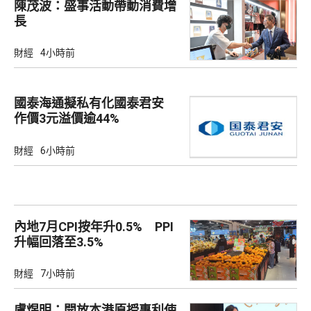
陳茂波：盛事活動帶動消費增
長
財經
4小時前
國泰海通擬私有化國泰君安
作價3元溢價逾44%
財經
6小時前
內地7月CPI按年升0.5% PPI
升幅回落至3.5%
財經
7小時前
盧煜明：開放本港原授專利使