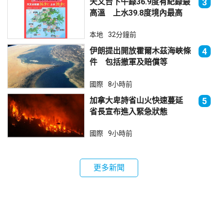
天文台下午錄36.9度有紀錄最
3
高溫 上水39.8度境內最高
本地
32分鐘前
伊朗提出開放霍爾木茲海峽條
4
件 包括撤軍及賠償等
國際
8小時前
加拿大卑詩省山火快速蔓延
5
省長宣布進入緊急狀態
國際
9小時前
更多新聞