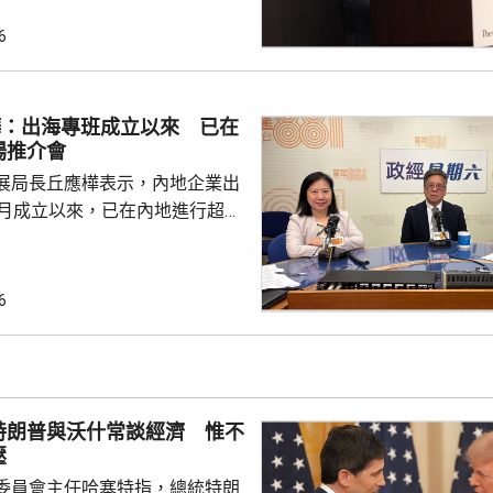
將本港原授專利開放大灣區城市
有更多人來港申請專利，活躍本
6
生態，但人口少，市場細，難以
業，必須依賴其他市場，例如大
樺：出海專班成立以來 已在
專利權方面弱點。盧煜明表示，
場推介會
都帶來的機遇，已向政府提...
展局長丘應樺表示，內地企業出
0月成立以來，已在內地進行超過
，包括在北京、上海及山東等地，
參與；行政長官李家超出訪中亞
內地及香港企業隨團，簽訂96份
6
近17億元投資額。 丘應樺
，當局協助企業「出海」時，會
進來」，鼓勵在香港先成立地區
並在香港作籌融資，相信對香港
特朗普與沃什常談經濟 惟不
，他下周出訪馬來...
壓
委員會主任哈塞特指，總統特朗