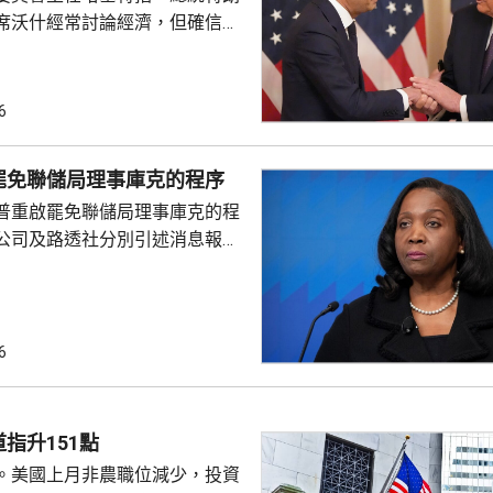
席沃什經常討論經濟，但確信特
局的獨立性，不會就利率決定向
塞特接受彭博電視訪問時指，沃
期以來關係非常密切，一直會討
6
道指，以往總統與聯儲局主席較少
朗普與沃什不時通電話屬不常
罷免聯儲局理事庫克的程序
疑特朗普可能試圖影響聯儲局決
普重啟罷免聯儲局理事庫克的程
顯示，沃什6月沒與特朗普通話
公司及路透社分別引述消息報
與財長貝森特進行三次早餐
僚長周三去信庫克，稱有充分理
揭貸款協議中作出虛假陳述，認
成疏忽，令人對她出任聯儲局理
質疑，因此特朗普正考慮撒銷她
6
要求她在21日內提交書面回覆。
聲明否認指控，強調白宮沒有任
除庫克的職務。 特朗普去年
指升151點
詐抵押貸款為由，解除庫...
。美國上月非農職位減少，投資