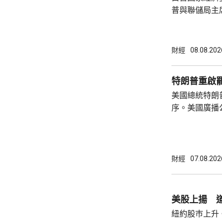
普與聯儲局主
朗普尊重聯儲
沃什施壓。哈
什和特朗普長
財經
08.08.202
論經濟。 報
互動，因此特
特朗普重啟
見，令外界質
美國總統特朗
策。不過日程
序。美國廣播
或會談，只是
道，白宮副幕
會，...
由相信她在按
為相關行為構
事的誠信產生
財經
07.08.202
的理事職位，
庫克的律師發
何正當理由可以解
美股上揚 道
8月底亦曾以欺
紐約股巿上升