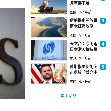
彈庫存不足
1700枚 副防
國際
3小時前
長促加快生產武
器
伊朗提出開放霍
3
爾木茲海峽條
件 包括撤軍及
國際
5小時前
賠償等
天文台：今明兩
4
日本港天氣持續
極端酷熱
本地
9小時前
萬斯指美伊衝突
5
正處於「博弈中
段」
國際
9小時前
更多新聞