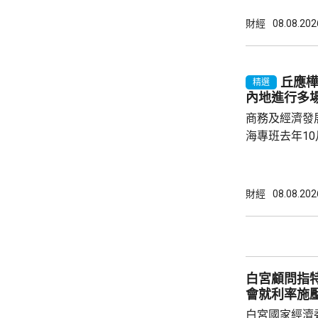
務優惠，若能
使用，相信會
財經
08.08.202
港創科生態。 盧煜明在一個電視節目表示，本
港有良好科研
產出獨角獸企
丘應
精選
灣區，及解決
內地進行多
中大亦將把握北
商務及經濟發
海專班去年1
10場推介會
有幾千間企業
時，亦已帶同
財經
08.08.202
合作備忘錄，達至
在本台節目指
先將企業「引
總部或公司，
白宮顧問指
整體經濟有幫助
會就利率施
白宮國家經濟