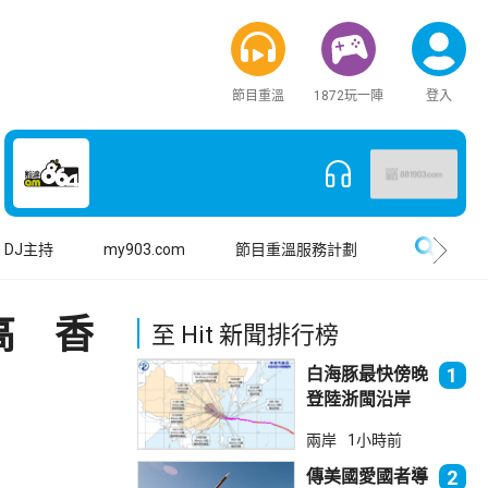
節目重溫
1872玩一陣
登入
搜尋
DJ主持
my903.com
節目重溫服務計劃
高 香
至 Hit 新聞排行榜
白海豚最快傍晚
1
登陸浙閩沿岸
福建上海轉移逾
兩岸
1小時前
廿萬人
傳美國愛國者導
2