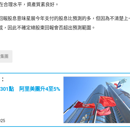
持在合理水平，資產質素良好。
回報股息意味星展今年支付的股息比預測的多，但因為不清楚上
成，因此不確定總股東回報會否超出預測範圍。
展集團
：
301點 阿里美團升4至5%
025