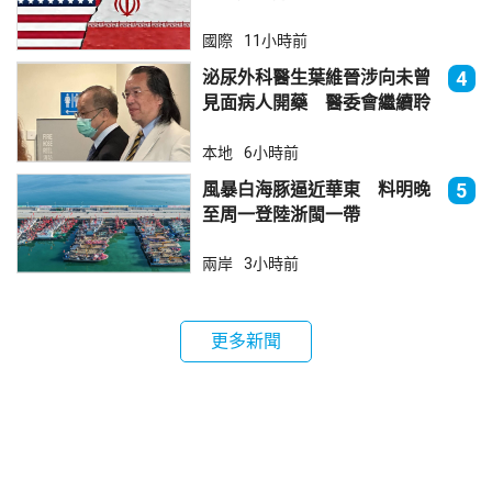
國際
11小時前
泌尿外科醫生葉維晉涉向未曾
4
見面病人開藥 醫委會繼續聆
訊
本地
6小時前
風暴白海豚逼近華東 料明晚
5
至周一登陸浙閩一帶
兩岸
3小時前
更多新聞