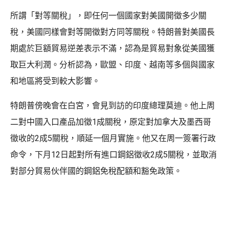
所謂「對等關稅」，即任何一個國家對美國開徵多少關
稅，美國同樣會對等開徵對方同等關稅。特朗普對美國長
期處於巨額貿易逆差表示不滿，認為是貿易對象從美國獲
取巨大利潤。分析認為，歐盟、印度、越南等多個與國家
和地區將受到較大影響。
特朗普傍晚會在白宮，會見到訪的印度總理莫迪。他上周
二對中國入口產品加徵1成關稅，原定對加拿大及墨西哥
徵收的2成5關稅，順延一個月實施。他又在周一簽署行政
命令，下月12日起對所有進口鋼鋁徵收2成5關稅，並取消
對部分貿易伙伴國的鋼鋁免稅配額和豁免政策。