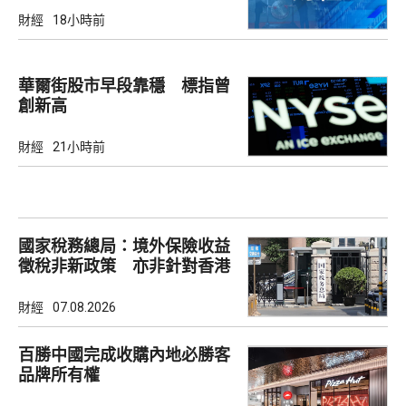
財經
18小時前
華爾街股市早段靠穩 標指曾
創新高
財經
21小時前
國家稅務總局：境外保險收益
徵稅非新政策 亦非針對香港
市場
財經
07.08.2026
百勝中國完成收購內地必勝客
品牌所有權