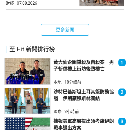
財經
07.08.2026
更多新聞
至 Hit 新聞排行榜
黃大仙企圖謀殺及自殺案 男
1
子斬傷樓上街坊後墮樓亡
本地
18分鐘前
沙特巴基斯坦土耳其簽防務協
2
議 伊朗籲穆斯林團結
國際
8小時前
據報美軍高層提出須考慮伊朗
3
戰事退出方案